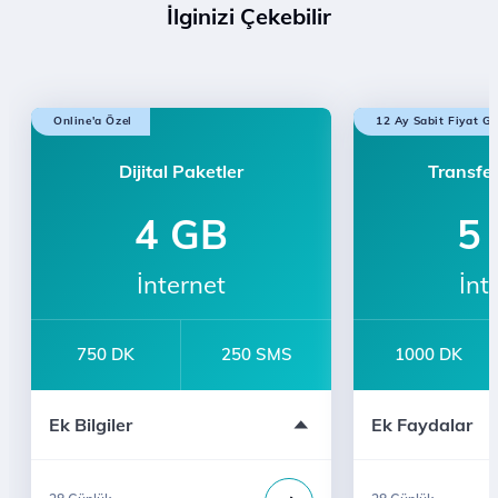
İlginizi Çekebilir
Online'a Özel
12 Ay Sabit Fiyat Ga
Dijital Paketler
Transfer
4 GB
5
İnternet
İnt
750 DK
250 SMS
1000 DK
Sınırsız YaaY
İl ve ilçelere 24
Ek Bilgiler
Ek Faydalar
Bi' Dünya Fırsat
Bi' Dünya Fırsat
Numara Taşıma 
Gelenlere
Ücretsiz Dijital