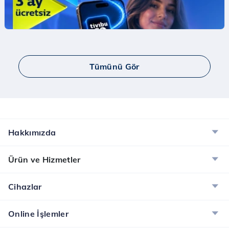
İndirim Fırsatı!
Mobil Ödeme ile App Store'da ilk harcamana
indirim kazan.
İncele
Tümünü Gör
Yaay ve Bip Ücretsiz İnternet Kampanyası
Tüm Türk Telekom’lulara Yaay ve BİP’te ücretsiz
internet!
İncele
Hakkımızda
Dijital Servisler Kampanyası
Ürün ve Hizmetler
Muud Premium, Tivibu GO ve McAfee ile dijital
dünyanın tadını çıkarın!
Cihazlar
İncele
Online İşlemler