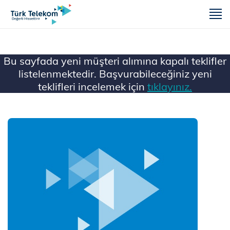
m
Bu sayfada yeni müşteri alımına kapalı teklifler
listelenmektedir. Başvurabileceğiniz yeni
teklifleri incelemek için
tıklayınız.
Ana Sayfa
Mobil