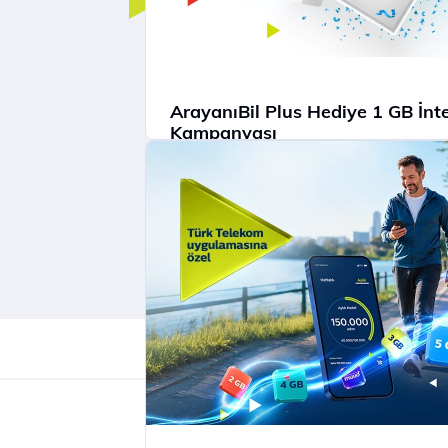
ArayanıBil Plus Hediye 1 GB İnt
Kampanyası
ArayanıBil Plus'a abone olanlara 1 
İnternet Paketi Hediye!
İncele