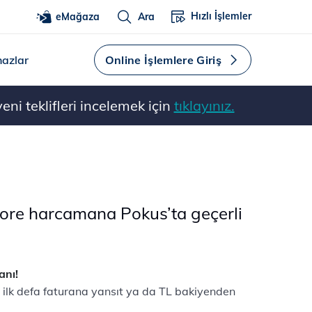
Hızlı İşlemler
eMağaza
Ara
hazlar
Online İşlemlere Giriş
ni teklifleri incelemek için
tıklayınız.
ore harcamana Pokus’ta geçerli
anı!
ilk defa faturana yansıt ya da TL bakiyenden