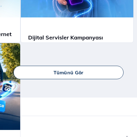
ernet
Dijital Servisler Kampanyası
GB
Muud Premium, Tivibu GO ve McAfee ile
dijital dünyanın tadını çıkarın!
İncele
Tümünü Gör