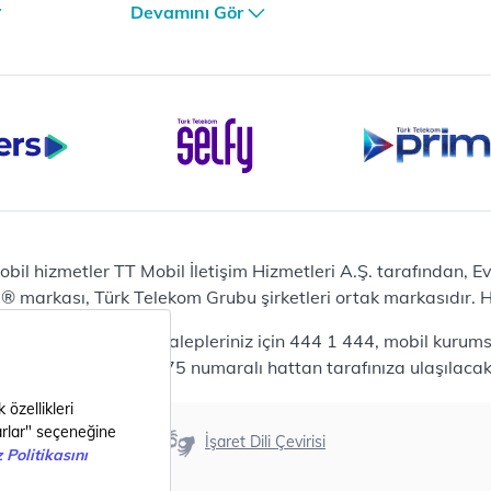
iPhone 17 Air 256GB
Devamını Gör
et
iPhone 16 Pro Max 256 GB
iPhone 16 Pro 128 GB
Bilgisayar
Casper Nirvana C370
yaları
Notebook
Tablet
Samsung Galaxy TAB A9+
Samsung Galaxy Tab A9
Ev Telefonu
obil hizmetler TT Mobil İletişim Hizmetleri A.Ş. tarafından, 
Panasonic TGB610
markası, Türk Telekom Grubu şirketleri ortak markasıdır. Her
Modem ve Wi-Fi
da mobil bireysel talepleriniz için 444 1 444, mobil kurumsa
Zyxel DX3300 Wi-Fi 6
lepleriniz için 444 0375 numaralı hattan tarafınıza ulaşılacakt
Premium VDSL Modem
Aksesuar
Samsung Buds2 Pro
Erişilebilirlik
İşaret Dili Çevirisi
Samsung Galaxy Watch 6
G
Classic