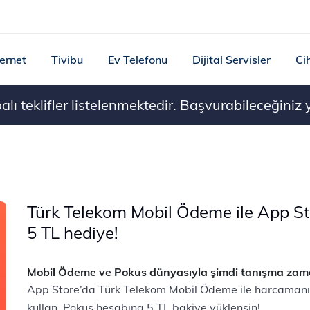
ternet
Tivibu
Ev Telefonu
Dijital Servisler
Ci
ı teklifler listelenmektedir. Başvurabileceğiniz ye
Türk Telekom Mobil Ödeme ile App St
5 TL hediye!
Mobil Ödeme ve Pokus dünyasıyla şimdi tanışma zam
App Store’da Türk Telekom Mobil Ödeme ile harcamanı 
kullan, Pokus hesabına 5 TL bakiye yüklensin!