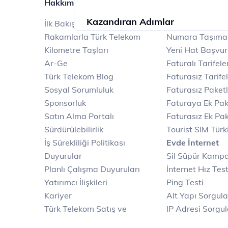
Hakkımızda
Ürün ve Hizmetl
Kazandıran Adımlar
İlk Bakışta Türk Telekom
Mobil
Rakamlarla Türk Telekom
Numara Taşıma
Kilometre Taşları
Yeni Hat Başvu
Ar-Ge
Faturalı Tarifele
Türk Telekom Blog
Faturasız Tarife
İncele
Sosyal Sorumluluk
Faturasız Paketl
Sponsorluk
Faturaya Ek Pak
Satın Alma Portalı
Faturasız Ek Pak
Sürdürülebilirlik
Tourist SIM Türk
İş Sürekliliği Politikası
Evde İnternet
Duyurular
Sil Süpür Kamp
Planlı Çalışma Duyuruları
İnternet Hız Test
Yatırımcı İlişkileri
Ping Testi
Kariyer
Alt Yapı Sorgul
Türk Telekom Satış ve
IP Adresi Sorgu
Dağıtım
Puk Kodu Sorgu