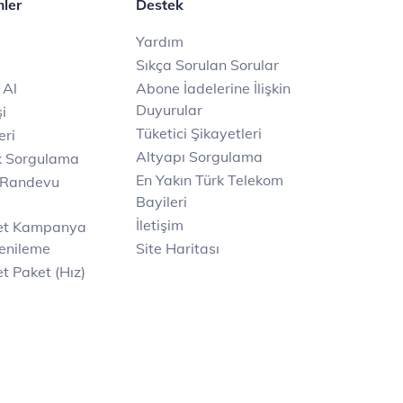
mler
Destek
Yardım
Sıkça Sorulan Sorular
 Al
Abone İadelerine İlişkin
Duyurular
i
Tüketici Şikayetleri
eri
Altyapı Sorgulama
k Sorgulama
En Yakın Türk Telekom
 Randevu
Bayileri
İletişim
net Kampanya
enileme
Site Haritası
t Paket (Hız)