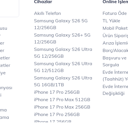
er
Cihazlar
Online İşle
Akıllı Telefon
Fatura Öde
Samsung Galaxy S26 5G
TL Yükle
12/256GB
rusu
Mobil Paket
Samsung Galaxy S26+ 5G
r
Ürün Sipariş
12/256GB
ler
Arıza İşleml
Samsung Galaxy S26 Ultra
er
Borç/Alaca
5G 12/256GB
etler
Başvuru ve
Samsung Galaxy S26 Ultra
Sorgula
etler
5G 12/512GB
Evde İnter
iye
Samsung Galaxy S26 Ultra
(Taahhüt) Y
5G 16GB/1TB
Evde İnterne
anyası
iPhone 17 Pro 256GB
Değişikliği
i
iPhone 17 Pro Max 512GB
iPhone 17 Pro Max 256GB
ama
iPhone 17 Pro 256GB
lama
iPhone 17 256GB
lama