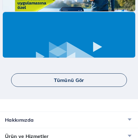
Dijital Servisler Kampanyası
Muud Premium, Tivibu GO ve McAfee ile dijital
dünyanın tadını çıkarın!
İncele
Tümünü Gör
Kazandıran Adımlar
İncele
Hakkımızda
10GB Hediye İnternet Kampanyası
Ürün ve Hizmetler