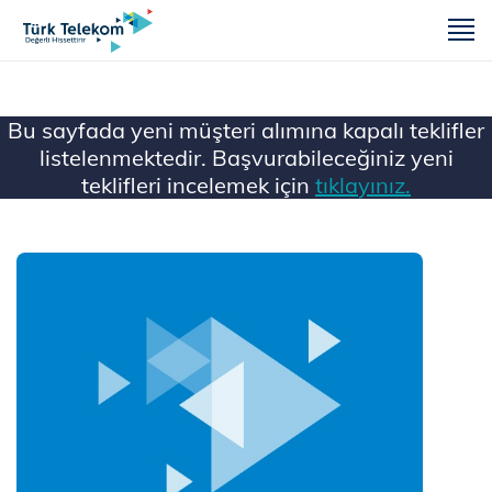
m
Bu sayfada yeni müşteri alımına kapalı teklifler
listelenmektedir. Başvurabileceğiniz yeni
teklifleri incelemek için
tıklayınız.
Ana Sayfa
Mobil