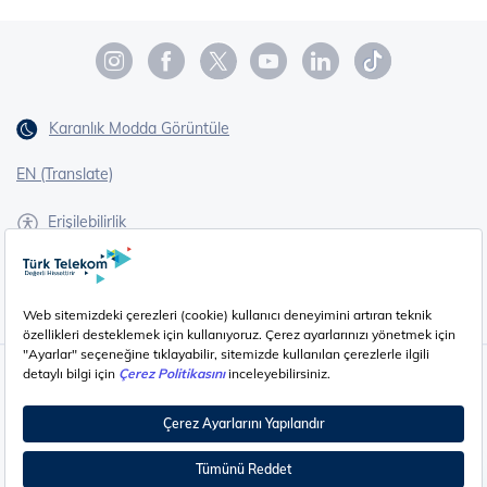
Karanlık Modda Görüntüle
EN (Translate)
Erişilebilirlik
İşaret Dili Çevirisi
Gizlilik - Güvenlik ve KVKK
Çerez Ayarları