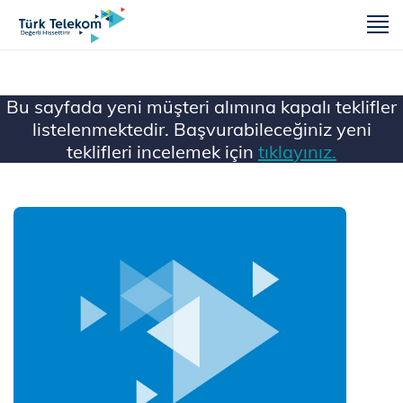
m
Bu sayfada yeni müşteri alımına kapalı teklifler
listelenmektedir. Başvurabileceğiniz yeni
teklifleri incelemek için
tıklayınız.
Ana Sayfa
Mobil