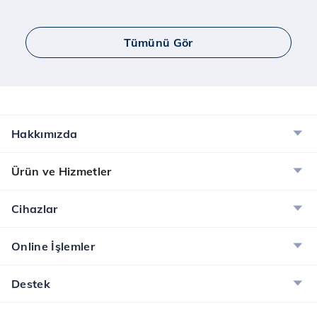
İncele
Tümünü Gör
Yaay ve Bip Ücretsiz İnternet Kampanyası
Tüm Türk Telekom’lulara Yaay ve BİP’te ücretsiz
internet!
İncele
Hakkımızda
Dijital Servisler Kampanyası
Ürün ve Hizmetler
Muud Premium, Tivibu GO ve McAfee ile dijital
dünyanın tadını çıkarın!
Cihazlar
İncele
Online İşlemler
Destek