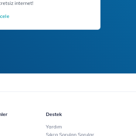
retsiz internet!
ncele
mler
Destek
Yardım
Sıkça Sorulan Sorular