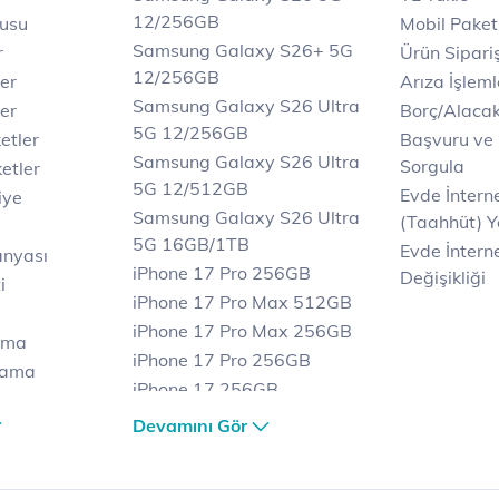
12/256GB
rusu
Mobil Paket
Samsung Galaxy S26+ 5G
r
Ürün Sipariş
12/256GB
ler
Arıza İşleml
Samsung Galaxy S26 Ultra
er
Borç/Alaca
5G 12/256GB
etler
Başvuru ve
Samsung Galaxy S26 Ultra
Sorgula
etler
5G 12/512GB
Evde İnter
iye
Samsung Galaxy S26 Ultra
(Taahhüt) Y
5G 16GB/1TB
Evde İnterne
anyası
iPhone 17 Pro 256GB
Değişikliği
i
iPhone 17 Pro Max 512GB
iPhone 17 Pro Max 256GB
ama
iPhone 17 Pro 256GB
lama
iPhone 17 256GB
lama
iPhone 17 Air 256GB
Devamını Gör
et
iPhone 16 Pro Max 256 GB
iPhone 16 Pro 128 GB