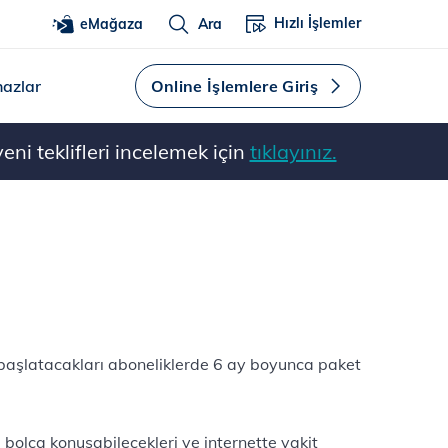
Hızlı İşlemler
eMağaza
Ara
hazlar
Online İşlemlere Giriş
ni teklifleri incelemek için
tıklayınız.
 başlatacakları aboneliklerde 6 ay boyunca paket
 bolca konuşabilecekleri ve internette vakit