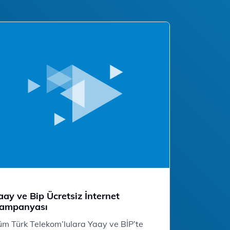
aay ve Bip Ücretsiz İnternet
ampanyası
üm Türk Telekom’lulara Yaay ve BİP’te