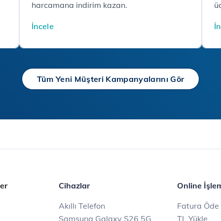
harcamana indirim kazan.
üc
İncele
İ
Tüm Yeni Müşteri Kampanyalarını Gör
er
Cihazlar
Online İşle
Akıllı Telefon
Fatura Öde
Samsung Galaxy S26 5G
TL Yükle