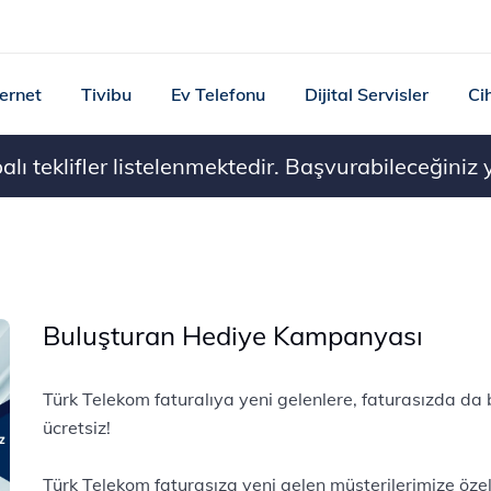
ternet
Tivibu
Ev Telefonu
Dijital Servisler
Ci
ı teklifler listelenmektedir. Başvurabileceğiniz ye
Buluşturan Hediye Kampanyası
Türk Telekom faturalıya yeni gelenlere, faturasızda da
ücretsiz!
Türk Telekom faturasıza yeni gelen müşterilerimize özel