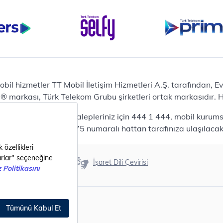
Bilgisayar
Casper Nirvana C370
yaları
Notebook
Tablet
Samsung Galaxy TAB A9+
Samsung Galaxy Tab A9
Ev Telefonu
obil hizmetler TT Mobil İletişim Hizmetleri A.Ş. tarafından, 
Panasonic TGB610
markası, Türk Telekom Grubu şirketleri ortak markasıdır. Her
Modem ve Wi-Fi
da mobil bireysel talepleriniz için 444 1 444, mobil kurumsa
Zyxel DX3300 Wi-Fi 6
lepleriniz için 444 0375 numaralı hattan tarafınıza ulaşılacakt
Premium VDSL Modem
Aksesuar
Samsung Buds2 Pro
Erişilebilirlik
İşaret Dili Çevirisi
Samsung Galaxy Watch 6
G
Classic
Akıllı Tercihler
bil Tarife
Akıllı Ekran Koruma
Akıllı Cihaz Koruma