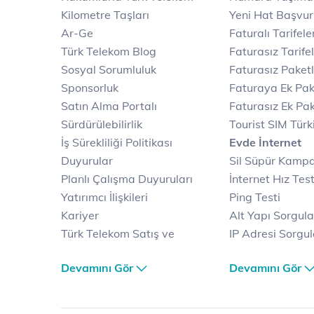
Kilometre Taşları
Yeni Hat Başvu
Ar-Ge
Faturalı Tarifele
Türk Telekom Blog
Faturasız Tarife
Sosyal Sorumluluk
Faturasız Paketl
Sponsorluk
Faturaya Ek Pak
Satın Alma Portalı
Faturasız Ek Pak
Sürdürülebilirlik
Tourist SIM Türk
İş Sürekliliği Politikası
Evde İnternet
Duyurular
Sil Süpür Kamp
Planlı Çalışma Duyuruları
İnternet Hız Test
Yatırımcı İlişkileri
Ping Testi
Kariyer
Alt Yapı Sorgul
Türk Telekom Satış ve
IP Adresi Sorgu
Dağıtım
Puk Kodu Sorgu
Devamını Gör
Devamını Gör
Türk Telekom Finansal
Avantajlı İntern
Hizmet Kalitesi Raporları
Kampanyaları
Türk Telekom Afet Tedbirleri
Fiber İnternet