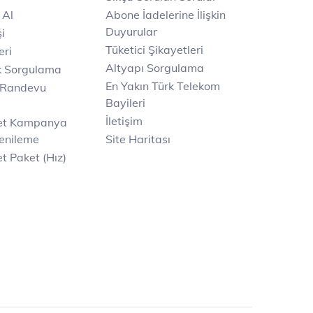
 Al
Abone İadelerine İlişkin
Duyurular
i
Tüketici Şikayetleri
eri
Altyapı Sorgulama
k Sorgulama
En Yakın Türk Telekom
 Randevu
Bayileri
İletişim
net Kampanya
enileme
Site Haritası
t Paket (Hız)