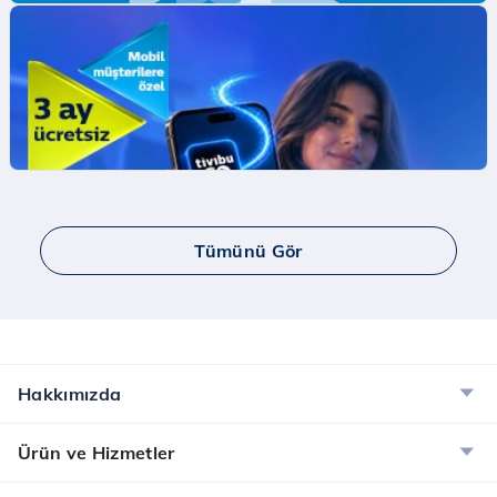
Mobil Ödeme ile ilk App Store Harcamana
İndirim Fırsatı!
Mobil Ödeme ile App Store'da ilk harcamana
indirim kazan.
İncele
Tümünü Gör
Yaay ve Bip Ücretsiz İnternet Kampanyası
Tüm Türk Telekom’lulara Yaay ve BİP’te ücretsiz
internet!
İncele
Hakkımızda
Dijital Servisler Kampanyası
Ürün ve Hizmetler
Muud Premium, Tivibu GO ve McAfee ile dijital