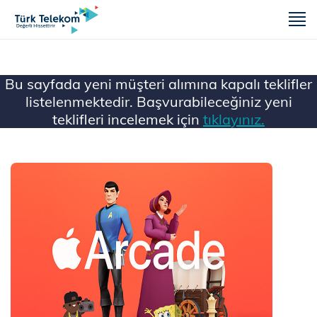
m
Bu sayfada yeni müşteri alımına kapalı teklifler
listelenmektedir. Başvurabileceğiniz yeni
teklifleri incelemek için
tıklayınız.
Ana Sayfa
Mobil