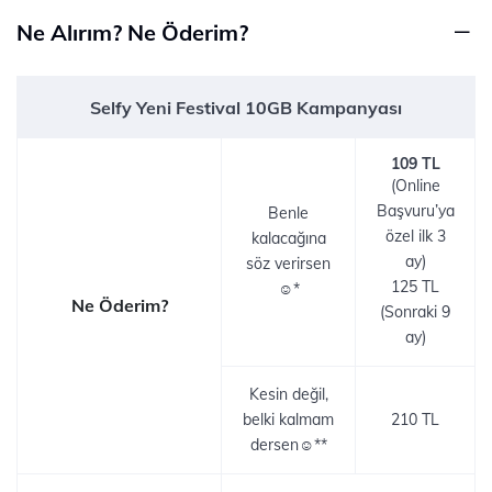
Ne Alırım? Ne Öderim?
Selfy Yeni Festival 10GB Kampanyası
109 TL
(Online
Başvuru’ya
Benle
özel ilk 3
kalacağına
ay)
söz verirsen
125 TL
☺*
Ne Öderim?
(Sonraki 9
ay)
Kesin değil,
belki kalmam
210 TL
dersen☺**