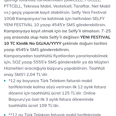
PTTCELL, Teknosa Mobil, Vestelcell, Taraftar, Net Mobil
vs.) geçiş yaparak kayıt olabilirsin. Selfy Yeni Festival
10GB Kampanyası’na katılmak için hattından SELFY
YENI FESTIVAL 10 yazıp 4545’e SMS gönderebilirsin.
Kampanyaya kayıt olmak için ise Selfy’li olmalısın. 7-25
yaş arasında olup hala Selfy’li değilsen
YENI FESTIVAL
10 TC Kimlik No GG/AA/YYYY
şeklinde doğum tarihini
yazıp 4545’e SMS gönderebilirsin.
Kampanyadan taahhütlü fiyatlardan yararlanabilmek
için, SOZ yazıp 5555’e SMS gönderebilir ya da Müşteri
Hizmetleri aracılığıyla başvuru yapabilirsin. Taahhüt
onay SMS'i 2,04 TL'dir.
*12 ay boyunca Türk Telekom faturalı mobil
tarifelerinde kalma sözü verirsen ilk 12 aylık fatura
dönemi için taahhütlü ücret 125 TL’dir. Online
Başvuru’ya özel ilk 3 aylık fatura döneminde
taahhütlü ücret 109 TL’dir.
**12 ay Türk Telekom faturalı mobil tarifelerinde