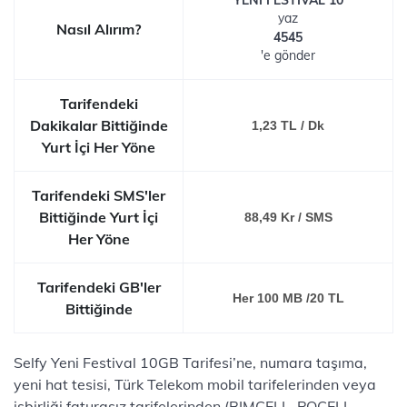
YENI FESTIVAL 10
yaz
Nasıl Alırım?
4545
'e gönder
Tarifendeki
Dakikalar Bittiğinde
1,23 TL / Dk
Yurt İçi Her Yöne
Tarifendeki SMS'ler
Bittiğinde Yurt İçi
88,49 Kr / SMS
Her Yöne
Tarifendeki GB'ler
Her 100 MB /20 TL
Bittiğinde
Selfy Yeni Festival 10GB Tarifesi’ne, numara taşıma,
yeni hat tesisi, Türk Telekom mobil tarifelerinden veya
işbirliği faturasız tarifelerinden (BIMCELL, POCELL,