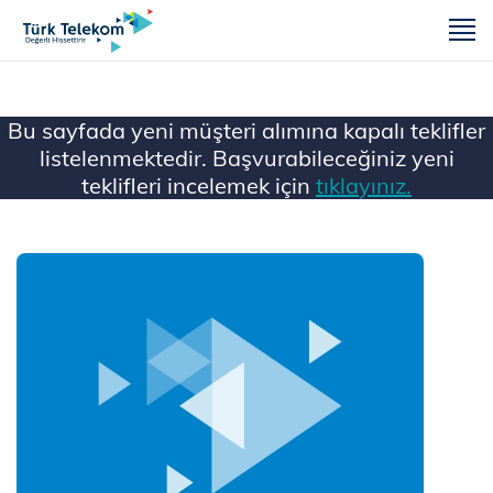
m
Bu sayfada yeni müşteri alımına kapalı teklifler
listelenmektedir. Başvurabileceğiniz yeni
teklifleri incelemek için
tıklayınız.
Ana Sayfa
Mobil