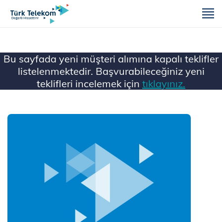
m
Bu sayfada yeni müşteri alımına kapalı teklifler
listelenmektedir. Başvurabileceğiniz yeni
teklifleri incelemek için
tıklayınız.
Ana Sayfa
Mobil