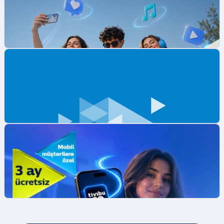
Mobil Ödeme ile ilk App Store Harcamana
İndirim Fırsatı!
Mobil Ödeme ile App Store'da ilk harcamana
indirim kazan.
İncele