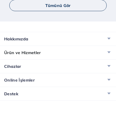
Tümünü Gör
Yaay ve Bip Ücretsiz İnternet Kampanyası
Tüm Türk Telekom’lulara Yaay ve BİP’te ücretsiz
internet!
İncele
Hakkımızda
Dijital Servisler Kampanyası
Ürün ve Hizmetler
Muud Premium, Tivibu GO ve McAfee ile dijital
dünyanın tadını çıkarın!
Cihazlar
İncele
Online İşlemler
Destek