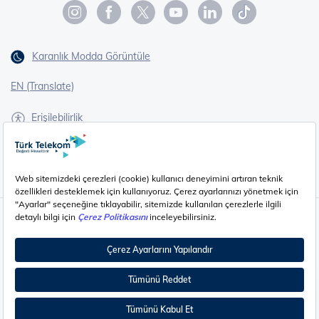
Karanlık Modda Görüntüle
EN (Translate)
Erişilebilirlik
İşaret Dili Çevirisi
Gizlilik - Güvenlik ve KVKK
Çerez Ayarları
©
2026
Türk Telekom