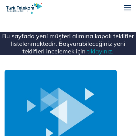
m
Bu sayfada yeni müşteri alımına kapalı teklifler
listelenmektedir. Başvurabileceğiniz yeni
teklifleri incelemek için
tıklayınız.
Ana Sayfa
Mobil