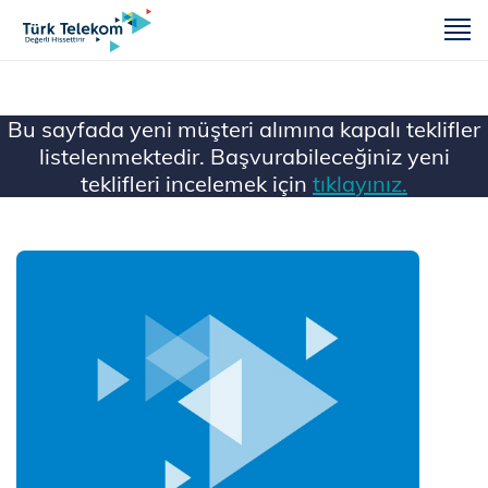
m
Bu sayfada yeni müşteri alımına kapalı teklifler
listelenmektedir. Başvurabileceğiniz yeni
teklifleri incelemek için
tıklayınız.
Ana Sayfa
Mobil