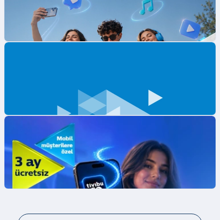
Mobil Ödeme ile ilk App Store Harcamana
İndirim Fırsatı!
Mobil Ödeme ile App Store'da ilk harcamana
indirim kazan.
İncele