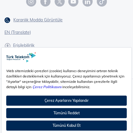
Karanlık Modda Görüntüle
EN (Translate)
Erişilebilirlik
İşaret Dili Çevirisi
Gizlilik - Güvenlik ve KVKK
Çerez Ayarları
©
2026
Türk Telekom