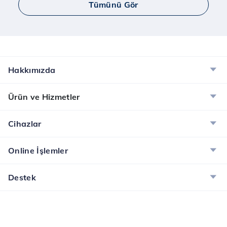
Tümünü Gör
Yaay ve Bip Ücretsiz İnternet Kampanyası
Tüm Türk Telekom’lulara Yaay ve BİP’te ücretsiz
internet!
İncele
Hakkımızda
Dijital Servisler Kampanyası
Ürün ve Hizmetler
Muud Premium, Tivibu GO ve McAfee ile dijital
dünyanın tadını çıkarın!
Cihazlar
İncele
Online İşlemler
Destek