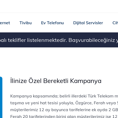
ternet
Tivibu
Ev Telefonu
Dijital Servisler
Ci
ı teklifler listelenmektedir. Başvurabileceğiniz ye
İlinize Özel Bereketli Kampanya
Kampanya kapsamında; belirli illerdeki Türk Telekom 
taşıma ve yeni hat tesisi yoluyla, Özgürce, Ferah veya S
müşterilerimiz 12 ay boyunca tarifelerine ek ayda 2 G
Ferah 20 tarifelerinden birini alan müşterilerimiz ise 