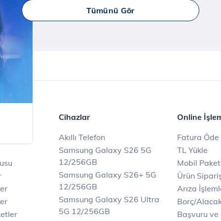
İncele
Tümünü Gör
er
Cihazlar
Online İşle
Akıllı Telefon
Fatura Öde
Samsung Galaxy S26 5G
TL Yükle
ile
12/256GB
rusu
Mobil Paket
Samsung Galaxy S26+ 5G
r
Ürün Sipariş
12/256GB
ler
Arıza İşleml
Samsung Galaxy S26 Ultra
er
Borç/Alaca
5G 12/256GB
etler
Başvuru ve