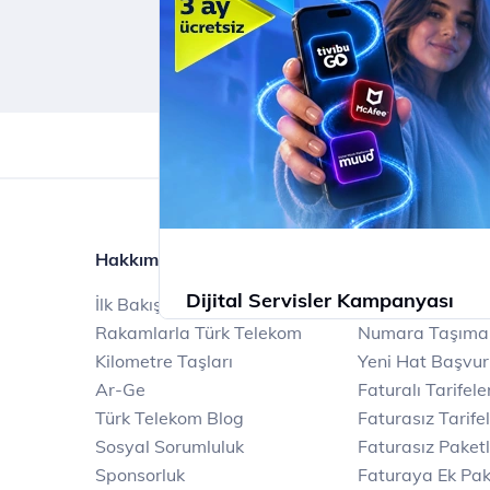
İncele
Hakkımızda
Ürün ve Hizmetl
Dijital Servisler Kampanyası
İlk Bakışta Türk Telekom
Mobil
Rakamlarla Türk Telekom
Numara Taşıma
Muud Premium, Tivibu GO ve McAfee 
Kilometre Taşları
Yeni Hat Başvu
dijital dünyanın tadını çıkarın!
Ar-Ge
Faturalı Tarifele
Türk Telekom Blog
Faturasız Tarife
İncele
Sosyal Sorumluluk
Faturasız Paketl
Sponsorluk
Faturaya Ek Pak