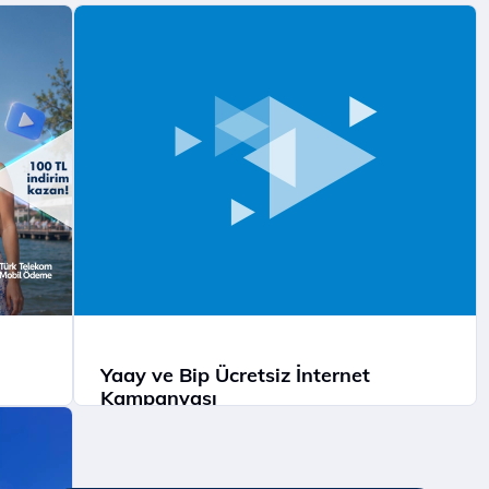
Yaay ve Bip Ücretsiz İnternet
Kampanyası
Tüm Türk Telekom’lulara Yaay ve BİP’te
ücretsiz internet!