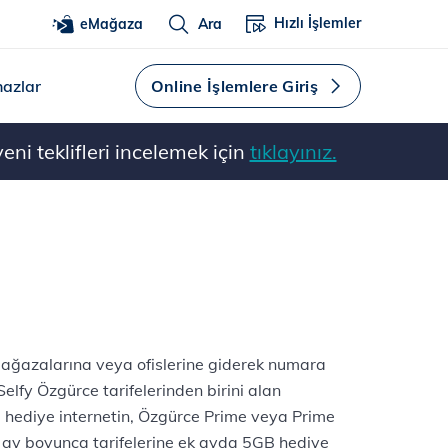
Hızlı İşlemler
eMağaza
Ara
hazlar
Online İşlemlere Giriş
ni teklifleri incelemek için
tıklayınız.
mağazalarına veya ofislerine giderek numara
elfy Özgürce tarifelerinden birini alan
B hediye internetin, Özgürce Prime veya Prime
12 ay boyunca tarifelerine ek ayda 5GB hediye