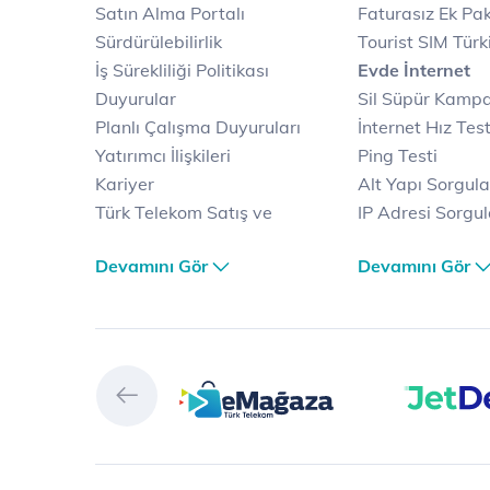
Satın Alma Portalı
Faturasız Ek Pak
Sürdürülebilirlik
Tourist SIM Türk
İş Sürekliliği Politikası
Evde İnternet
Duyurular
Sil Süpür Kamp
Planlı Çalışma Duyuruları
İnternet Hız Test
Yatırımcı İlişkileri
Ping Testi
Kariyer
Alt Yapı Sorgul
Türk Telekom Satış ve
IP Adresi Sorgu
Dağıtım
Puk Kodu Sorgu
Devamını Gör
Devamını Gör
Türk Telekom Finansal
Avantajlı İntern
Hizmet Kalitesi Raporları
Kampanyaları
Türk Telekom Afet Tedbirleri
Fiber İnternet
Vizyon & Değerlerimiz
Yalın İnternet
Selfy
İnternet Kampan
Prime
Ev Telefonu
Muud
Dijital Servisler
Tivibu
Muud