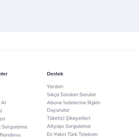
mler
Destek
Yardım
Sıkça Sorulan Sorular
 Al
Abone İadelerine İlişkin
Duyurular
i
Tüketici Şikayetleri
eri
Altyapı Sorgulama
k Sorgulama
En Yakın Türk Telekom
 Randevu