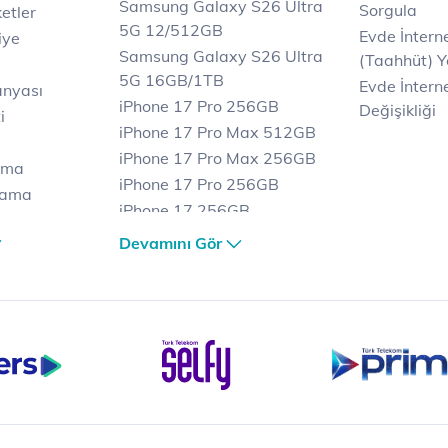
Samsung Galaxy S26 Ultra
Sorgula
etler
5G 12/512GB
Evde İnter
iye
Samsung Galaxy S26 Ultra
(Taahhüt) Y
5G 16GB/1TB
Evde İnterne
anyası
iPhone 17 Pro 256GB
Değişikliği
i
iPhone 17 Pro Max 512GB
iPhone 17 Pro Max 256GB
ama
iPhone 17 Pro 256GB
lama
iPhone 17 256GB
lama
iPhone 17 Air 256GB
Devamını Gör
et
iPhone 16 Pro Max 256 GB
iPhone 16 Pro 128 GB
Bilgisayar
Casper Nirvana C370
yaları
Notebook
Tablet
Samsung Galaxy TAB A9+
Samsung Galaxy Tab A9