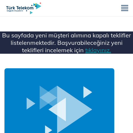
m
Bu sayfada yeni müşteri alımına kapalı teklifler
listelenmektedir. Başvurabileceğiniz yeni
teklifleri incelemek için
tıklayınız.
Ana Sayfa
Mobil