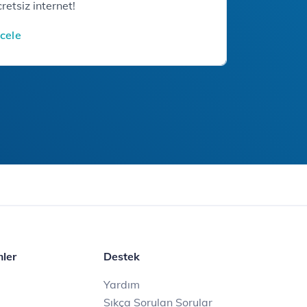
retsiz internet!
ncele
mler
Destek
Yardım
Sıkça Sorulan Sorular