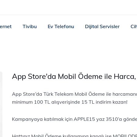
ternet
Tivibu
Ev Telefonu
Dijital Servisler
Ci
App Store'da Mobil Ödeme ile Harca, 
App Store’da Türk Telekom Mobil Ödeme ile harcamanı 
minimum 100 TL alışverişinde 15 TL indirim kazan!
Kampanyaya katılmak için APPLE15 yaz 3510’a gönde
Hattınız Mobil Ödeme kullanımına kapalı ise MOBILOD