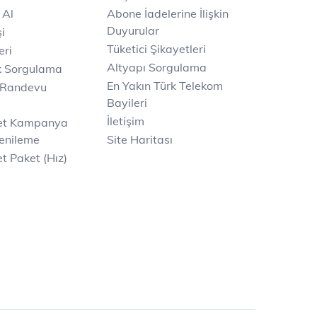
 Al
Abone İadelerine İlişkin
Duyurular
i
Tüketici Şikayetleri
eri
Altyapı Sorgulama
k Sorgulama
En Yakın Türk Telekom
 Randevu
Bayileri
İletişim
net Kampanya
enileme
Site Haritası
t Paket (Hız)