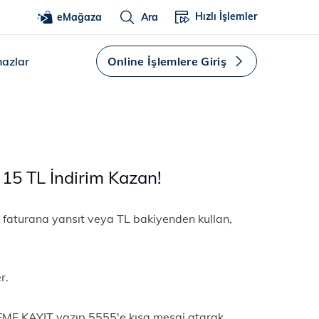
Hızlı İşlemler
eMağaza
Ara
hazlar
Online İşlemlere Giriş
15 TL İndirim Kazan!
faturana yansıt veya TL bakiyenden kullan,
r.
EME KAYIT yazıp 5555'e kısa mesaj atarak