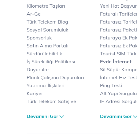
Kilometre Taşları
Yeni Hat Başvu
Ar-Ge
Faturalı Tarifele
Türk Telekom Blog
Faturasız Tarife
Sosyal Sorumluluk
Faturasız Paketl
Sponsorluk
Faturaya Ek Pak
Satın Alma Portalı
Faturasız Ek Pak
Sürdürülebilirlik
Tourist SIM Türk
İş Sürekliliği Politikası
Evde İnternet
Duyurular
Sil Süpür Kamp
Planlı Çalışma Duyuruları
İnternet Hız Test
Yatırımcı İlişkileri
Ping Testi
Kariyer
Alt Yapı Sorgul
Türk Telekom Satış ve
IP Adresi Sorgu
Dağıtım
Puk Kodu Sorgu
Devamını Gör
Devamını Gör
Türk Telekom Finansal
Avantajlı İntern
Hizmet Kalitesi Raporları
Kampanyaları
Türk Telekom Afet Tedbirleri
Fiber İnternet