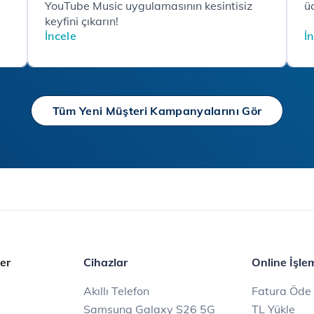
YouTube Music uygulamasının kesintisiz
üc
keyfini çıkarın!
İncele
İ
Tüm Yeni Müşteri Kampanyalarını Gör
er
Cihazlar
Online İşle
Akıllı Telefon
Fatura Öde
Samsung Galaxy S26 5G
TL Yükle