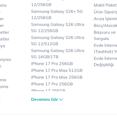
12/256GB
rusu
Mobil Paket
Samsung Galaxy S26+ 5G
r
Ürün Sipariş
12/256GB
ler
Arıza İşleml
Samsung Galaxy S26 Ultra
er
Borç/Alaca
5G 12/256GB
etler
Başvuru ve
Samsung Galaxy S26 Ultra
Sorgula
etler
5G 12/512GB
Evde İnter
iye
Samsung Galaxy S26 Ultra
(Taahhüt) Y
5G 16GB/1TB
Evde İnterne
anyası
iPhone 17 Pro 256GB
Değişikliği
i
iPhone 17 Pro Max 512GB
iPhone 17 Pro Max 256GB
ama
iPhone 17 Pro 256GB
lama
iPhone 17 256GB
lama
iPhone 17 Air 256GB
Devamını Gör
et
iPhone 16 Pro Max 256 GB
iPhone 16 Pro 128 GB