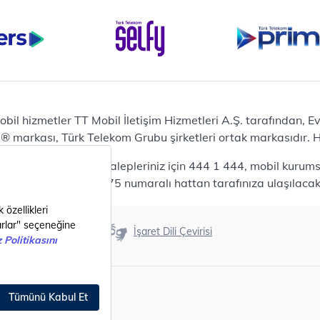
Bilgisayar
Casper Nirvana C370
yaları
Notebook
Tablet
Samsung Galaxy TAB A9+
Samsung Galaxy Tab A9
Ev Telefonu
obil hizmetler TT Mobil İletişim Hizmetleri A.Ş. tarafından, 
Panasonic TGB610
markası, Türk Telekom Grubu şirketleri ortak markasıdır. Her
Modem ve Wi-Fi
da mobil bireysel talepleriniz için 444 1 444, mobil kurumsa
Zyxel DX3300 Wi-Fi 6
lepleriniz için 444 0375 numaralı hattan tarafınıza ulaşılacakt
Premium VDSL Modem
Aksesuar
Samsung Buds2 Pro
Erişilebilirlik
İşaret Dili Çevirisi
Samsung Galaxy Watch 6
G
Classic
Akıllı Tercihler
bil Tarife
Akıllı Ekran Koruma
Akıllı Cihaz Koruma