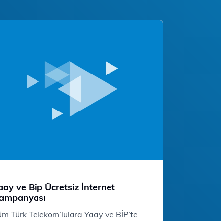
aay ve Bip Ücretsiz İnternet
ampanyası
üm Türk Telekom’lulara Yaay ve BİP’te