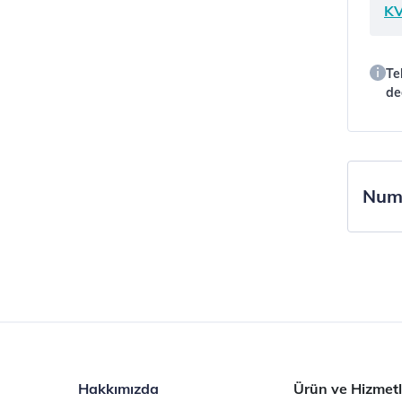
KV
Te
de
Numa
Hakkımızda
Ürün ve Hizmetl