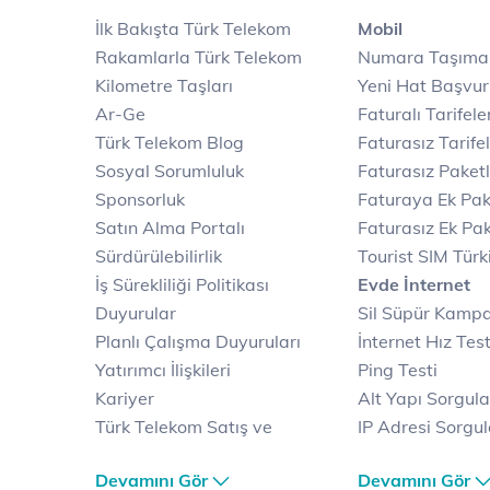
İlk Bakışta Türk Telekom
Mobil
Rakamlarla Türk Telekom
Numara Taşıma
Kilometre Taşları
Yeni Hat Başvu
Ar-Ge
Faturalı Tarifele
Türk Telekom Blog
Faturasız Tarife
Sosyal Sorumluluk
Faturasız Paketl
Sponsorluk
Faturaya Ek Pak
Satın Alma Portalı
Faturasız Ek Pak
Sürdürülebilirlik
Tourist SIM Türk
İş Sürekliliği Politikası
Evde İnternet
Duyurular
Sil Süpür Kamp
Planlı Çalışma Duyuruları
İnternet Hız Test
Yatırımcı İlişkileri
Ping Testi
Kariyer
Alt Yapı Sorgul
Türk Telekom Satış ve
IP Adresi Sorgu
Dağıtım
Puk Kodu Sorgu
Devamını Gör
Devamını Gör
Türk Telekom Finansal
Avantajlı İntern