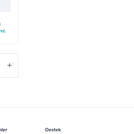
l
nız.
mler
Destek