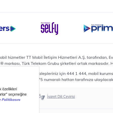
iPhone 16 Pro Max 256 GB
iPhone 16 Pro 128 GB
Bilgisayar
Casper Nirvana C370
yaları
Notebook
Tablet
Samsung Galaxy TAB A9+
Samsung Galaxy Tab A9
Ev Telefonu
obil hizmetler TT Mobil İletişim Hizmetleri A.Ş. tarafından, 
Panasonic TGB610
markası, Türk Telekom Grubu şirketleri ortak markasıdır. Her
Modem ve Wi-Fi
da mobil bireysel talepleriniz için 444 1 444, mobil kurumsa
Zyxel DX3300 Wi-Fi 6
lepleriniz için 444 0375 numaralı hattan tarafınıza ulaşılacakt
Premium VDSL Modem
Aksesuar
Samsung Buds2 Pro
Erişilebilirlik
İşaret Dili Çevirisi
Samsung Galaxy Watch 6
G
Classic
Akıllı Tercihler