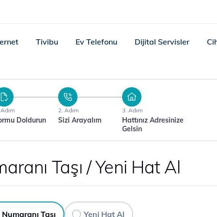
ternet
Tivibu
Ev Telefonu
Dijital Servisler
Ci
. Adım
2. Adım
3. Adım
ormu Doldurun
Sizi Arayalım
Hattınız Adresinize
Gelsin
aranı Taşı / Yeni Hat Al
Numaranı Taşı
Yeni Hat Al