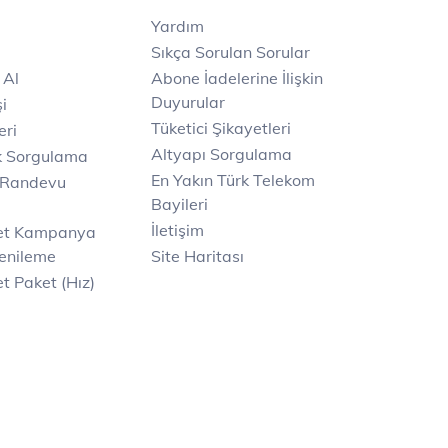
Yardım
Sıkça Sorulan Sorular
 Al
Abone İadelerine İlişkin
Duyurular
i
Tüketici Şikayetleri
eri
Altyapı Sorgulama
k Sorgulama
En Yakın Türk Telekom
 Randevu
Bayileri
İletişim
net Kampanya
enileme
Site Haritası
t Paket (Hız)