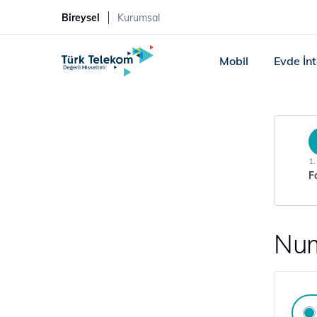
Bireysel
Kurumsal
Mobil
Evde İn
1
F
Num