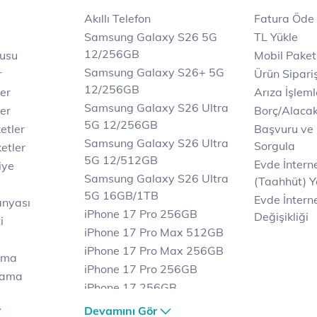
Akıllı Telefon
Fatura Öde
Samsung Galaxy S26 5G
TL Yükle
12/256GB
rusu
Mobil Paket
Samsung Galaxy S26+ 5G
r
Ürün Sipariş
12/256GB
ler
Arıza İşleml
Samsung Galaxy S26 Ultra
er
Borç/Alaca
5G 12/256GB
etler
Başvuru ve
Samsung Galaxy S26 Ultra
Sorgula
etler
5G 12/512GB
Evde İnter
iye
Samsung Galaxy S26 Ultra
(Taahhüt) Y
5G 16GB/1TB
Evde İnterne
anyası
iPhone 17 Pro 256GB
Değişikliği
i
iPhone 17 Pro Max 512GB
iPhone 17 Pro Max 256GB
ama
iPhone 17 Pro 256GB
lama
iPhone 17 256GB
lama
iPhone 17 Air 256GB
Devamını Gör
et