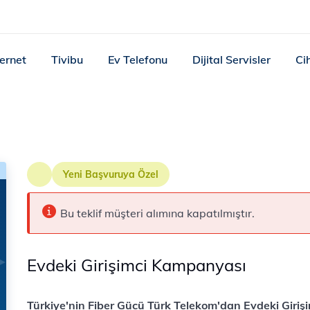
ternet
Tivibu
Ev Telefonu
Dijital Servisler
Ci
Yeni Başvuruya Özel
Bu teklif müşteri alımına kapatılmıştır.
Evdeki Girişimci Kampanyası
Türkiye'nin Fiber Gücü Türk Telekom'dan Evdeki Giriş