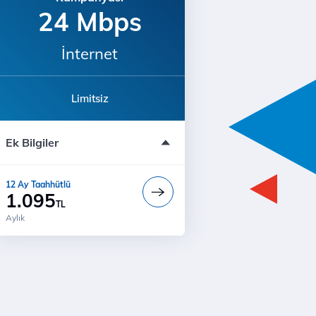
24 Mbps
İnternet
Limitsiz
Bu teklif çağrı merkezinde ve
mağazalarda geçerli değildir.
Ek Bilgiler
Bi' Dünya Fırsat
Ücretsiz Kurulum
12 Ay Taahhütlü
Modem ücreti dahil değildir
1.095
TL
Aylık