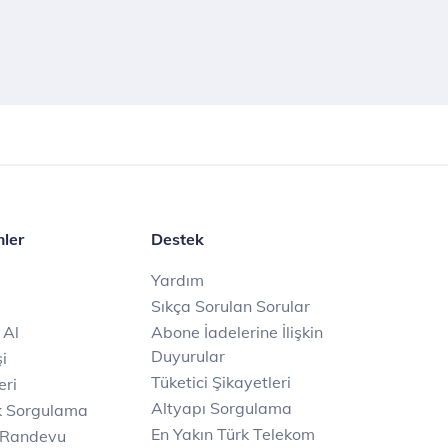
mler
Destek
Yardım
Sıkça Sorulan Sorular
 Al
Abone İadelerine İlişkin
Duyurular
i
Tüketici Şikayetleri
eri
Altyapı Sorgulama
k Sorgulama
En Yakın Türk Telekom
 Randevu