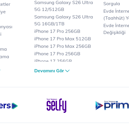
Samsung Galaxy S26 Ultra
Sorgula
etler
5G 12/512GB
Evde İnter
iye
Samsung Galaxy S26 Ultra
(Taahhüt) Y
5G 16GB/1TB
Evde İnterne
anyası
iPhone 17 Pro 256GB
Değişikliği
i
iPhone 17 Pro Max 512GB
iPhone 17 Pro Max 256GB
ama
iPhone 17 Pro 256GB
lama
iPhone 17 256GB
lama
iPhone 17 Air 256GB
Devamını Gör
et
iPhone 16 Pro Max 256 GB
iPhone 16 Pro 128 GB
Bilgisayar
Casper Nirvana C370
yaları
Notebook
Tablet
Samsung Galaxy TAB A9+
Samsung Galaxy Tab A9