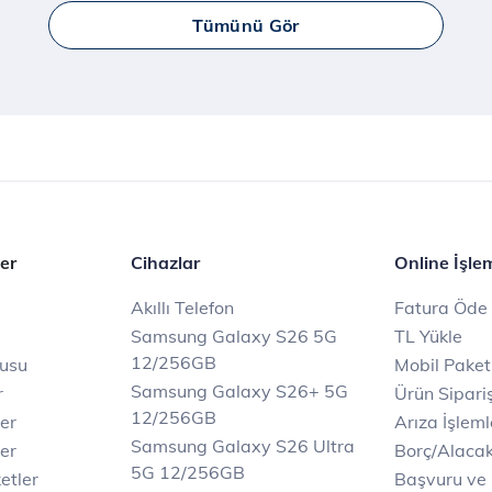
Tümünü Gör
er
Cihazlar
Online İşle
Akıllı Telefon
Fatura Öde
Samsung Galaxy S26 5G
TL Yükle
12/256GB
rusu
Mobil Paket
Samsung Galaxy S26+ 5G
r
Ürün Sipariş
12/256GB
ler
Arıza İşleml
Samsung Galaxy S26 Ultra
er
Borç/Alaca
5G 12/256GB
etler
Başvuru ve