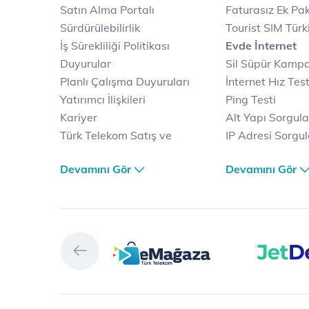
Satın Alma Portalı
Faturasız Ek Pak
Sürdürülebilirlik
Tourist SIM Türk
İş Sürekliliği Politikası
Evde İnternet
Duyurular
Sil Süpür Kamp
Planlı Çalışma Duyuruları
İnternet Hız Test
Yatırımcı İlişkileri
Ping Testi
Kariyer
Alt Yapı Sorgul
Türk Telekom Satış ve
IP Adresi Sorgu
Dağıtım
Puk Kodu Sorgu
Devamını Gör
Devamını Gör
Türk Telekom Finansal
Avantajlı İntern
Hizmet Kalitesi Raporları
Kampanyaları
Türk Telekom Afet Tedbirleri
Fiber İnternet
Vizyon & Değerlerimiz
Yalın İnternet
Selfy
İnternet Kampan
Prime
Ev Telefonu
Muud
Dijital Servisler
Tivibu
Muud