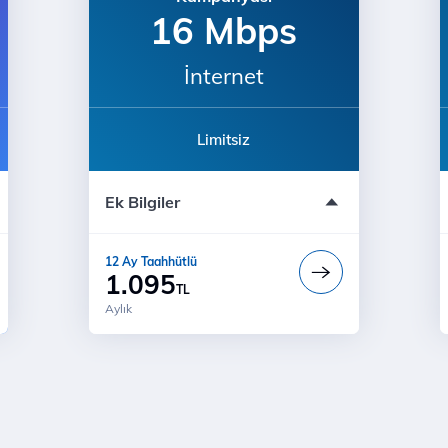
16 Mbps
İnternet
Limitsiz
Bu teklif çağrı merkezinde ve
mağazalarda geçerli değildir.
Ek Bilgiler
Bi' Dünya Fırsat
Ücretsiz Kurulum
12 Ay Taahhütlü
Modem ücreti dahil değildir
1.095
TL
Aylık