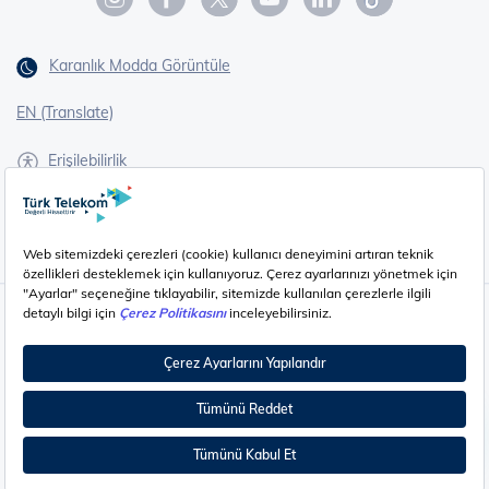
Karanlık Modda Görüntüle
EN (Translate)
Erişilebilirlik
İşaret Dili Çevirisi
Gizlilik - Güvenlik ve KVKK
Çerez Ayarları
©
2026
Türk Telekom