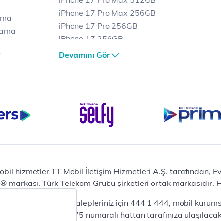
iPhone 17 Pro Max 512GB
iPhone 17 Pro Max 256GB
ama
iPhone 17 Pro 256GB
lama
iPhone 17 256GB
lama
iPhone 17 Air 256GB
Devamını Gör
et
iPhone 16 Pro Max 256 GB
iPhone 16 Pro 128 GB
Bilgisayar
Casper Nirvana C370
yaları
Notebook
Tablet
Samsung Galaxy TAB A9+
Samsung Galaxy Tab A9
Ev Telefonu
obil hizmetler TT Mobil İletişim Hizmetleri A.Ş. tarafından, 
Panasonic TGB610
markası, Türk Telekom Grubu şirketleri ortak markasıdır. Her
Modem ve Wi-Fi
da mobil bireysel talepleriniz için 444 1 444, mobil kurumsa
Zyxel DX3300 Wi-Fi 6
lepleriniz için 444 0375 numaralı hattan tarafınıza ulaşılacakt
Premium VDSL Modem