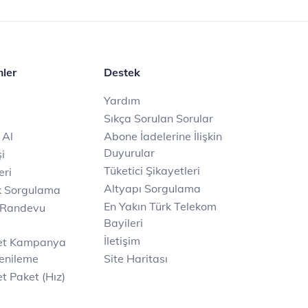
mler
Destek
Yardım
Sıkça Sorulan Sorular
 Al
Abone İadelerine İlişkin
Duyurular
i
Tüketici Şikayetleri
eri
Altyapı Sorgulama
k Sorgulama
En Yakın Türk Telekom
 Randevu
Bayileri
İletişim
net Kampanya
enileme
Site Haritası
t Paket (Hız)