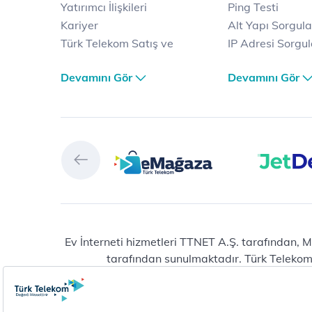
Yatırımcı İlişkileri
Ping Testi
Kariyer
Alt Yapı Sorgul
Türk Telekom Satış ve
IP Adresi Sorgu
Dağıtım
Puk Kodu Sorgu
Devamını Gör
Devamını Gör
Türk Telekom Finansal
Avantajlı İntern
Hizmet Kalitesi Raporları
Kampanyaları
Türk Telekom Afet Tedbirleri
Fiber İnternet
Vizyon & Değerlerimiz
Yalın İnternet
Selfy
İnternet Kampan
Prime
Ev Telefonu
Muud
Dijital Servisler
Tivibu
Muud
eMağaza
E-dergi
Playstore
Total Protection
Ev İnterneti hizmetleri TTNET A.Ş. tarafından, M
tarafından sunulmaktadır. Türk Telekom® 
HİT (Türk Telekom Çocuk)
Raunt
Erişilebilir Yaşam
Vitamin LGS
Yeni abonelik ve numara taşıma başvuruların
Türk Telekom Wi-Fi
DinamikMAT
ta