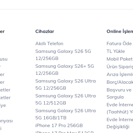
er
Cihazlar
Online İşle
Akıllı Telefon
Fatura Öde
Samsung Galaxy S26 5G
TL Yükle
12/256GB
rusu
Mobil Paket
Samsung Galaxy S26+ 5G
r
Ürün Sipariş
12/256GB
ler
Arıza İşleml
Samsung Galaxy S26 Ultra
er
Borç/Alaca
5G 12/256GB
etler
Başvuru ve
Samsung Galaxy S26 Ultra
Sorgula
etler
5G 12/512GB
Evde İnter
iye
Samsung Galaxy S26 Ultra
(Taahhüt) Y
5G 16GB/1TB
Evde İnterne
anyası
iPhone 17 Pro 256GB
Değişikliği
i