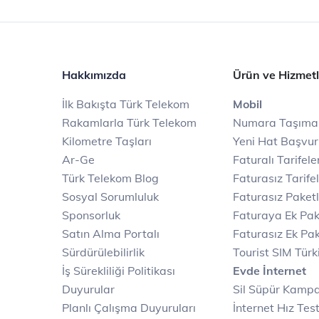
Hakkımızda
Ürün ve Hizmetl
İlk Bakışta Türk Telekom
Mobil
Rakamlarla Türk Telekom
Numara Taşıma
Kilometre Taşları
Yeni Hat Başvu
Ar-Ge
Faturalı Tarifele
Türk Telekom Blog
Faturasız Tarife
Sosyal Sorumluluk
Faturasız Paketl
Sponsorluk
Faturaya Ek Pak
Satın Alma Portalı
Faturasız Ek Pak
Sürdürülebilirlik
Tourist SIM Türk
İş Sürekliliği Politikası
Evde İnternet
Duyurular
Sil Süpür Kamp
Planlı Çalışma Duyuruları
İnternet Hız Test