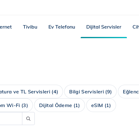
ternet
Tivibu
Ev Telefonu
Dijital Servisler
Ci
atura ve TL Servisleri
(4)
Bilgi Servisleri
(9)
Eğlenc
om Wi-Fi
(3)
Dijital Ödeme
(1)
eSIM
(1)