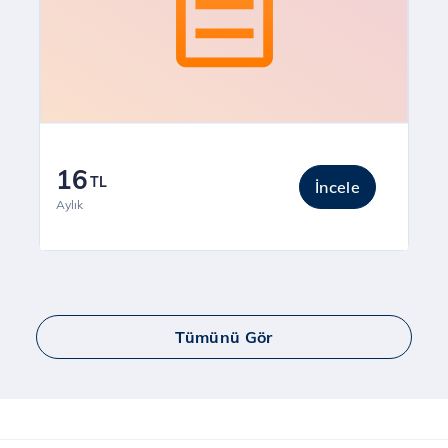
16
TL
İncele
Aylık
Tümünü Gör