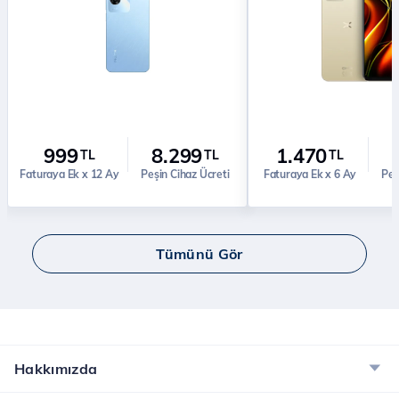
999
8.299
1.470
TL
TL
TL
Faturaya Ek x 12 Ay
Peşin Cihaz Ücreti
Faturaya Ek x 6 Ay
Peş
Tümünü Gör
Hakkımızda