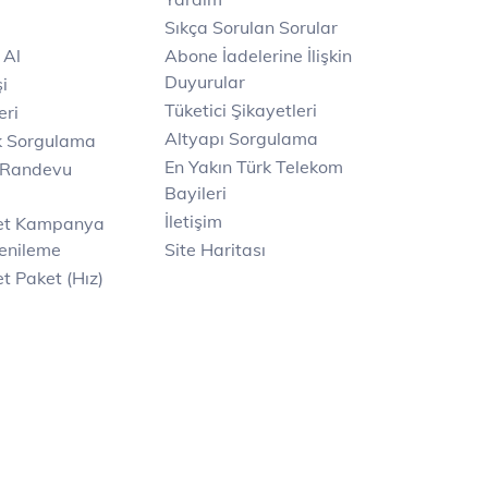
Sıkça Sorulan Sorular
 Al
Abone İadelerine İlişkin
Duyurular
i
Tüketici Şikayetleri
eri
Altyapı Sorgulama
k Sorgulama
En Yakın Türk Telekom
 Randevu
Bayileri
İletişim
net Kampanya
enileme
Site Haritası
t Paket (Hız)