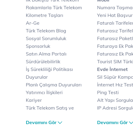
Rakamlarla Türk Telekom
Numara Taşıma
Kilometre Taşları
Yeni Hat Başvu
Ar-Ge
Faturalı Tarifele
Türk Telekom Blog
Faturasız Tarife
Sosyal Sorumluluk
Faturasız Paketl
Sponsorluk
Faturaya Ek Pak
Satın Alma Portalı
Faturasız Ek Pak
Sürdürülebilirlik
Tourist SIM Türk
İş Sürekliliği Politikası
Evde İnternet
Duyurular
Sil Süpür Kamp
Planlı Çalışma Duyuruları
İnternet Hız Test
Yatırımcı İlişkileri
Ping Testi
Kariyer
Alt Yapı Sorgul
Türk Telekom Satış ve
IP Adresi Sorgu
Dağıtım
Puk Kodu Sorgu
Devamını Gör
Devamını Gör
Türk Telekom Finansal
Avantajlı İntern
Hizmet Kalitesi Raporları
Kampanyaları