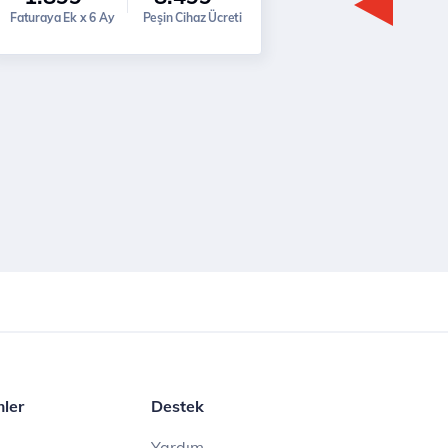
Faturaya Ek x 6 Ay
Peşin Cihaz Ücreti
mler
Destek
Yardım