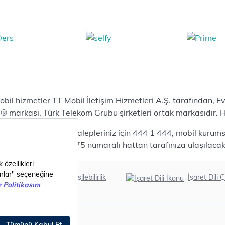
iPhone 16 Pro 128 GB
Bilgisayar
Casper Nirvana C370
yaları
Notebook
Tablet
Samsung Galaxy TAB A9+
Samsung Galaxy Tab A9
Ev Telefonu
obil hizmetler TT Mobil İletişim Hizmetleri A.Ş. tarafından, 
Panasonic TGB610
markası, Türk Telekom Grubu şirketleri ortak markasıdır. Her
Modem ve Wi-Fi
da mobil bireysel talepleriniz için 444 1 444, mobil kurumsa
Zyxel DX3300 Wi-Fi 6
lepleriniz için 444 0375 numaralı hattan tarafınıza ulaşılacakt
Premium VDSL Modem
Aksesuar
Samsung Buds2 Pro
Erişilebilirlik
İşaret Dili Ç
Samsung Galaxy Watch 6
G
Classic
Akıllı Tercihler
bil Tarife
Akıllı Ekran Koruma