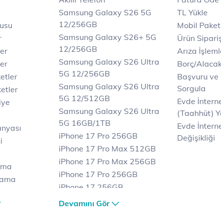
Samsung Galaxy S26 5G
TL Yükle
12/256GB
rusu
Mobil Paket
Samsung Galaxy S26+ 5G
r
Ürün Sipariş
12/256GB
ler
Arıza İşleml
Samsung Galaxy S26 Ultra
er
Borç/Alaca
5G 12/256GB
etler
Başvuru ve
Samsung Galaxy S26 Ultra
Sorgula
etler
5G 12/512GB
Evde İnter
iye
Samsung Galaxy S26 Ultra
(Taahhüt) Y
5G 16GB/1TB
Evde İnterne
anyası
iPhone 17 Pro 256GB
Değişikliği
i
iPhone 17 Pro Max 512GB
iPhone 17 Pro Max 256GB
ama
iPhone 17 Pro 256GB
lama
iPhone 17 256GB
lama
iPhone 17 Air 256GB
Devamını Gör
et
iPhone 16 Pro Max 256 GB