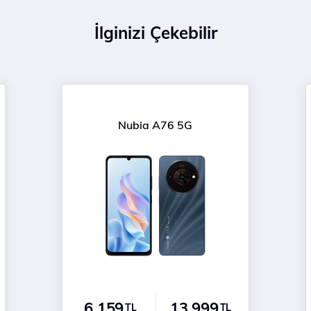
İlginizi Çekebilir
Nubia A76 5G
6.159
13.999
TL
TL