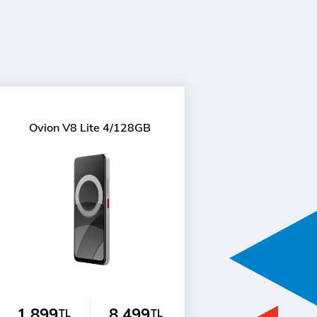
Ovion V8 Lite 4/128GB
1.899
8.499
TL
TL