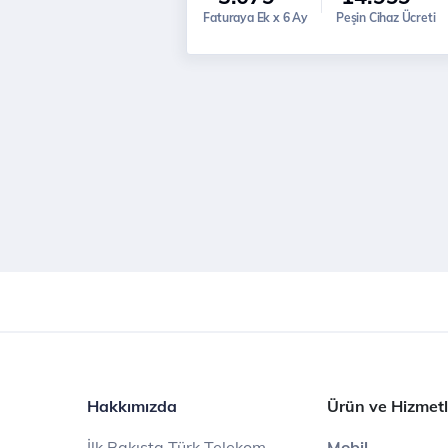
Faturaya Ek x 6 Ay
Peşin Cihaz Ücreti
Hakkımızda
Ürün ve Hizmetl
İlk Bakışta Türk Telekom
Mobil