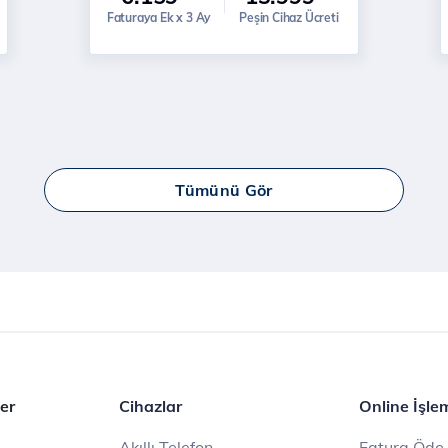
Faturaya Ek x 3 Ay
Peşin Cihaz Ücreti
Tümünü Gör
er
Cihazlar
Online İşle
Akıllı Telefon
Fatura Öde