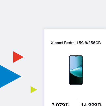
Xiaomi Redmi 15C 8/256GB
3.079
14.999
TL
TL