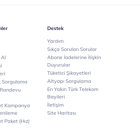
mler
Destek
Yardım
Sıkça Sorulan Sorular
 Al
Abone İadelerine İlişkin
Duyurular
i
Tüketici Şikayetleri
eri
Altyapı Sorgulama
k Sorgulama
En Yakın Türk Telekom
 Randevu
Bayileri
İletişim
net Kampanya
enileme
Site Haritası
t Paket (Hız)