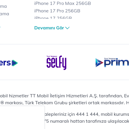
iPhone 17 Pro Max 256GB
ama
iPhone 17 Pro 256GB
lama
iPhone 17 256GB
lama
iPhone 17 Air 256GB
Devamını Gör
et
iPhone 16 Pro Max 256 GB
iPhone 16 Pro 128 GB
Bilgisayar
Casper Nirvana C370
yaları
Notebook
Tablet
Samsung Galaxy TAB A9+
Samsung Galaxy Tab A9
Ev Telefonu
obil hizmetler TT Mobil İletişim Hizmetleri A.Ş. tarafından, 
Panasonic TGB610
markası, Türk Telekom Grubu şirketleri ortak markasıdır. Her
Modem ve Wi-Fi
da mobil bireysel talepleriniz için 444 1 444, mobil kurumsa
Zyxel DX3300 Wi-Fi 6
lepleriniz için 444 0375 numaralı hattan tarafınıza ulaşılacakt
Premium VDSL Modem