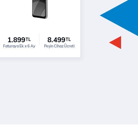
1.899
8.499
TL
TL
Faturaya Ek x 6 Ay
Peşin Cihaz Ücreti