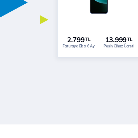
2.799
13.999
TL
TL
Faturaya Ek x 6 Ay
Peşin Cihaz Ücreti