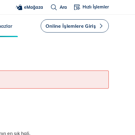
Hızlı İşlemler
eMağaza
Ara
hazlar
Online İşlemlere Giriş
n en şık hali.