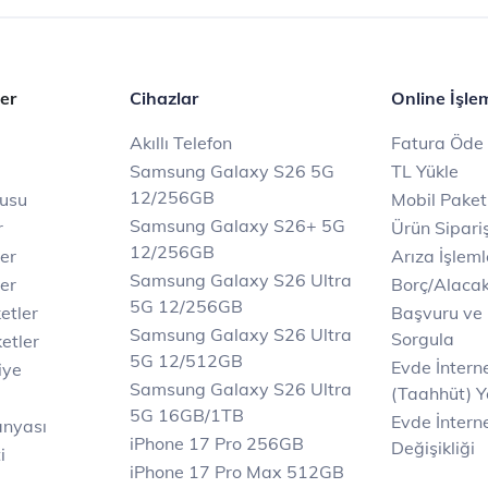
er
Cihazlar
Online İşle
Akıllı Telefon
Fatura Öde
Samsung Galaxy S26 5G
TL Yükle
12/256GB
rusu
Mobil Paket
Samsung Galaxy S26+ 5G
r
Ürün Sipariş
12/256GB
ler
Arıza İşleml
Samsung Galaxy S26 Ultra
er
Borç/Alaca
5G 12/256GB
etler
Başvuru ve
Samsung Galaxy S26 Ultra
Sorgula
etler
5G 12/512GB
Evde İnter
iye
Samsung Galaxy S26 Ultra
(Taahhüt) Y
5G 16GB/1TB
Evde İnterne
anyası
iPhone 17 Pro 256GB
Değişikliği
i
iPhone 17 Pro Max 512GB