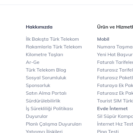
Hakkımızda
Ürün ve Hizmetl
İlk Bakışta Türk Telekom
Mobil
Rakamlarla Türk Telekom
Numara Taşıma
Kilometre Taşları
Yeni Hat Başvu
Ar-Ge
Faturalı Tarifele
Türk Telekom Blog
Faturasız Tarife
Sosyal Sorumluluk
Faturasız Paketl
Sponsorluk
Faturaya Ek Pak
Satın Alma Portalı
Faturasız Ek Pak
Sürdürülebilirlik
Tourist SIM Türk
İş Sürekliliği Politikası
Evde İnternet
Duyurular
Sil Süpür Kamp
Planlı Çalışma Duyuruları
İnternet Hız Test
Yatırımcı İlişkileri
Ping Testi