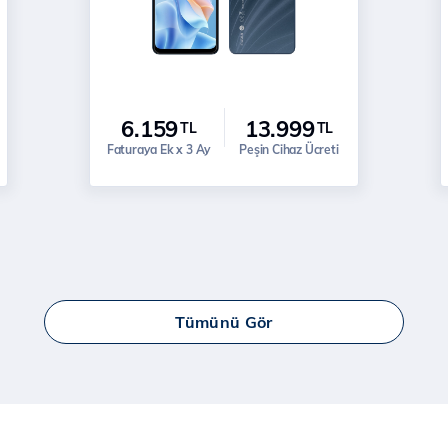
6.159
13.999
TL
TL
Faturaya Ek x 3 Ay
Peşin Cihaz Ücreti
Tümünü Gör