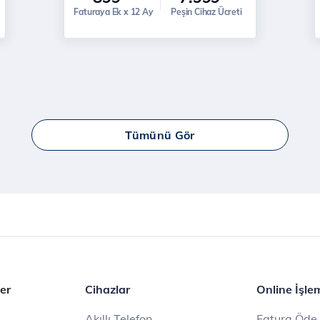
Faturaya Ek x 12 Ay
Peşin Cihaz Ücreti
Tümünü Gör
er
Cihazlar
Online İşle
Akıllı Telefon
Fatura Öde