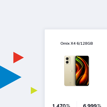
Omix X4 6/128GB
1.470
6.999
TL
TL