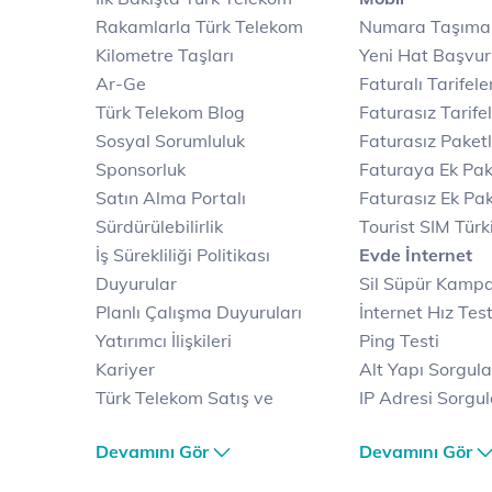
Rakamlarla Türk Telekom
Numara Taşıma
Kilometre Taşları
Yeni Hat Başvu
Ar-Ge
Faturalı Tarifele
Türk Telekom Blog
Faturasız Tarife
Sosyal Sorumluluk
Faturasız Paketl
Sponsorluk
Faturaya Ek Pak
Satın Alma Portalı
Faturasız Ek Pak
Sürdürülebilirlik
Tourist SIM Türk
İş Sürekliliği Politikası
Evde İnternet
Duyurular
Sil Süpür Kamp
Planlı Çalışma Duyuruları
İnternet Hız Test
Yatırımcı İlişkileri
Ping Testi
Kariyer
Alt Yapı Sorgul
Türk Telekom Satış ve
IP Adresi Sorgu
Dağıtım
Puk Kodu Sorgu
Devamını Gör
Devamını Gör
Türk Telekom Finansal
Avantajlı İntern
Hizmet Kalitesi Raporları
Kampanyaları