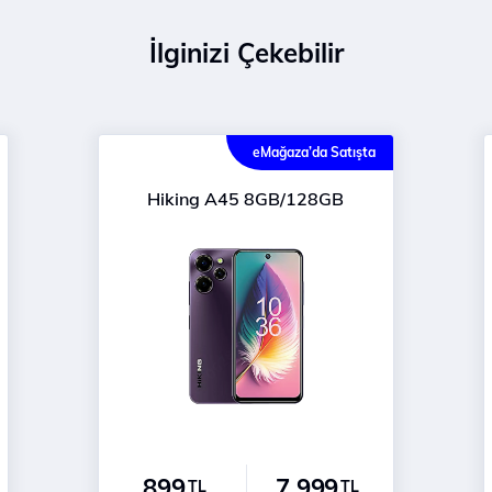
İlginizi Çekebilir
eMağaza’da Satışta
Hiking A45 8GB/128GB
899
7.999
TL
TL