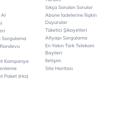
Sıkça Sorulan Sorular
 Al
Abone İadelerine İlişkin
Duyurular
i
Tüketici Şikayetleri
eri
Altyapı Sorgulama
k Sorgulama
En Yakın Türk Telekom
 Randevu
Bayileri
İletişim
net Kampanya
enileme
Site Haritası
t Paket (Hız)