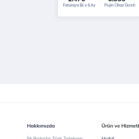
Faturaya Ek x 6 Ay
Peşin Cihaz Ücreti
Hakkımızda
Ürün ve Hizmetl
İlk Bakışta Türk Telekom
Mobil