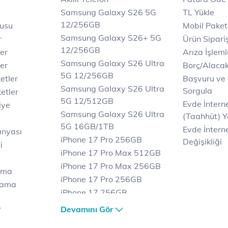
Samsung Galaxy S26 5G
TL Yükle
12/256GB
rusu
Mobil Paket
Samsung Galaxy S26+ 5G
r
Ürün Sipariş
12/256GB
ler
Arıza İşleml
Samsung Galaxy S26 Ultra
er
Borç/Alaca
5G 12/256GB
etler
Başvuru ve
Samsung Galaxy S26 Ultra
Sorgula
etler
5G 12/512GB
Evde İnter
iye
Samsung Galaxy S26 Ultra
(Taahhüt) Y
5G 16GB/1TB
Evde İnterne
anyası
iPhone 17 Pro 256GB
Değişikliği
i
iPhone 17 Pro Max 512GB
iPhone 17 Pro Max 256GB
ama
iPhone 17 Pro 256GB
lama
iPhone 17 256GB
lama
iPhone 17 Air 256GB
Devamını Gör
et
iPhone 16 Pro Max 256 GB