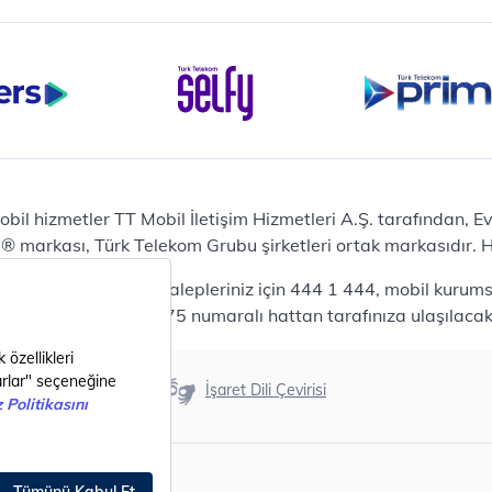
iPhone 16 Pro 128 GB
Bilgisayar
Casper Nirvana C370
yaları
Notebook
Tablet
Samsung Galaxy TAB A9+
Samsung Galaxy Tab A9
Ev Telefonu
obil hizmetler TT Mobil İletişim Hizmetleri A.Ş. tarafından, 
Panasonic TGB610
markası, Türk Telekom Grubu şirketleri ortak markasıdır. Her
Modem ve Wi-Fi
da mobil bireysel talepleriniz için 444 1 444, mobil kurumsa
Zyxel DX3300 Wi-Fi 6
lepleriniz için 444 0375 numaralı hattan tarafınıza ulaşılacakt
Premium VDSL Modem
Aksesuar
Samsung Buds2 Pro
Erişilebilirlik
İşaret Dili Çevirisi
Samsung Galaxy Watch 6
G
Classic
Akıllı Tercihler
bil Tarife
Akıllı Ekran Koruma