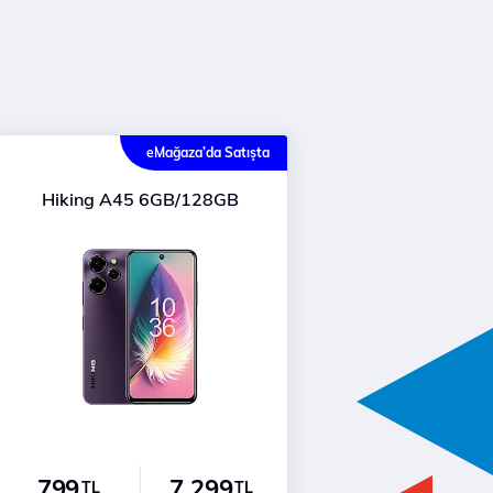
eMağaza’da Satışta
Hiking A45 6GB/128GB
799
7.299
TL
TL