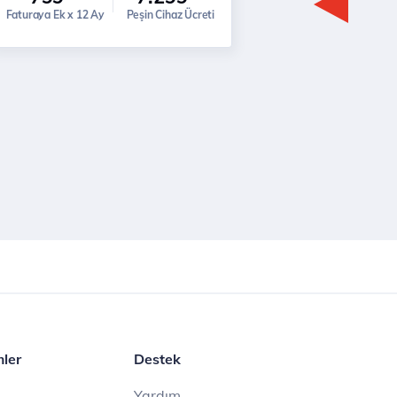
Faturaya Ek x 12 Ay
Peşin Cihaz Ücreti
mler
Destek
Yardım