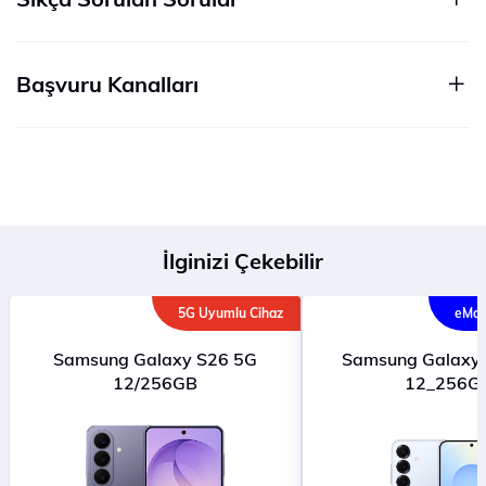
Başvuru Kanalları
İlginizi Çekebilir
5G Uyumlu Cihaz
eMağ
Samsung Galaxy S26 5G
Samsung Galaxy 
12/256GB
12_256G