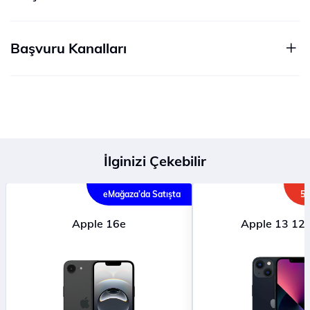
Başvuru Kanalları
İlginizi Çekebilir
eMağaza’da Satışta
5G
Apple 16e
Apple 13 12