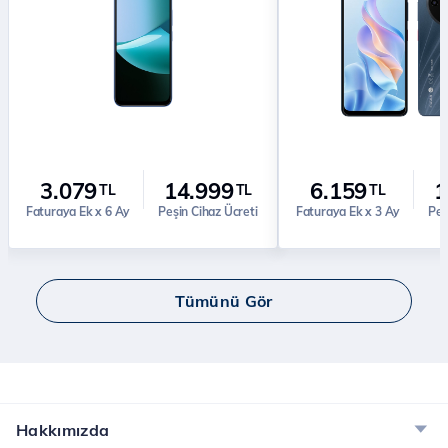
3.079
14.999
6.159
1
TL
TL
TL
Faturaya Ek x 6 Ay
Peşin Cihaz Ücreti
Faturaya Ek x 3 Ay
Peş
Tümünü Gör
Hakkımızda