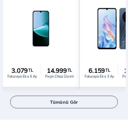
3.079
14.999
6.159
1
TL
TL
TL
Faturaya Ek x 6 Ay
Peşin Cihaz Ücreti
Faturaya Ek x 3 Ay
Peş
Tümünü Gör