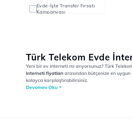
Evde-İşte Transfer Fırsatı
Kampanyası
GAMEON İnternetin Gücü
Kampanyası
Gücü Yaşa Kampanyası
Türk Telekom Evde İnter
Yeni bir ev interneti mi arıyorsunuz? Türk Telek
Online’a Özel Efsane İndirim
Kampanyası
interneti fiyatları
arasından bütçenize en uygun 
kolayca karşılaştırabilirsiniz.
Online'da 12 Ay Avantaj
Kampanyası
Teknoloji Evinde Kampanyası
Tivibu'lu İnternet