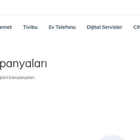
ternet
Tivibu
Ev Telefonu
Dijital Servisler
Ci
panyaları
şteri Kampanyaları