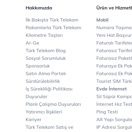
Kampanyası
Hakkımızda
Ürün ve Hizmetl
Tivibulu İnternet Sabit Fiyat
İlk Bakışta Türk Telekom
Mobil
Kampanyası
Rakamlarla Türk Telekom
Numara Taşıma
Kilometre Taşları
Yeni Hat Başvu
Üniversiteli İnternet
Ar-Ge
Faturalı Tarifele
Kampanyası
Türk Telekom Blog
Faturasız Tarife
Sosyal Sorumluluk
Faturasız Paketl
Diğer Kampanyalar
Sponsorluk
Faturaya Ek Pak
Satın Alma Portalı
Faturasız Ek Pak
Sürdürülebilirlik
Tourist SIM Türk
İş Sürekliliği Politikası
Evde İnternet
Duyurular
Sil Süpür Kamp
Planlı Çalışma Duyuruları
İnternet Hız Test
Yatırımcı İlişkileri
Ping Testi
Kariyer
Alt Yapı Sorgul
Türk Telekom Satış ve
IP Adresi Sorgu