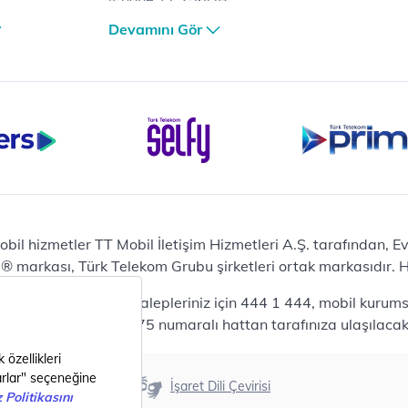
lama
iPhone 17 Air 256GB
Devamını Gör
et
iPhone 16 Pro Max 256 GB
iPhone 16 Pro 128 GB
Bilgisayar
Casper Nirvana C370
yaları
Notebook
Tablet
Samsung Galaxy TAB A9+
Samsung Galaxy Tab A9
Ev Telefonu
obil hizmetler TT Mobil İletişim Hizmetleri A.Ş. tarafından, 
Panasonic TGB610
markası, Türk Telekom Grubu şirketleri ortak markasıdır. Her
Modem ve Wi-Fi
da mobil bireysel talepleriniz için 444 1 444, mobil kurumsa
Zyxel DX3300 Wi-Fi 6
lepleriniz için 444 0375 numaralı hattan tarafınıza ulaşılacakt
Premium VDSL Modem
Aksesuar
Samsung Buds2 Pro
Erişilebilirlik
İşaret Dili Çevirisi
Samsung Galaxy Watch 6