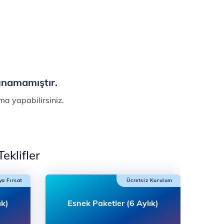
lunamamıştır.
ma yapabilirsiniz.
eklifler
ya Fırsat
Ücretsiz Kurulum
ık)
Esnek Paketler (6 Aylık)