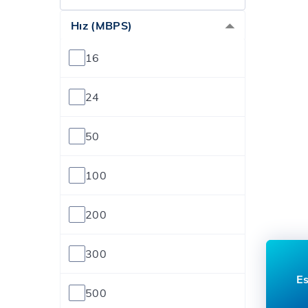
Hız (MBPS)
16
24
50
100
200
300
Es
500