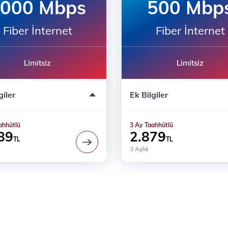
000 Mbps
500 Mbp
Fiber İnternet
Fiber İnternet
Limitsiz
Limitsiz
tsiz Kurulum
Ücretsiz Kurulum
giler
Ek Bilgiler
 Süreli
3 Ay Süreli
m ücreti dahil değildir
Modem ücreti dahil değildir
ahhütlü
3 Ay Taahhütlü
89
2.879
TL
TL
3 Aylık