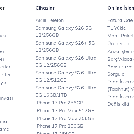
er
Cihazlar
Online İşle
Akıllı Telefon
Fatura Öde
Samsung Galaxy S26 5G
TL Yükle
12/256GB
rusu
Mobil Paket
Samsung Galaxy S26+ 5G
r
Ürün Sipariş
12/256GB
ler
Arıza İşleml
Samsung Galaxy S26 Ultra
er
Borç/Alaca
5G 12/256GB
etler
Başvuru ve
Samsung Galaxy S26 Ultra
Sorgula
etler
5G 12/512GB
Evde İnter
iye
Samsung Galaxy S26 Ultra
(Taahhüt) Y
5G 16GB/1TB
Evde İnterne
anyası
iPhone 17 Pro 256GB
Değişikliği
i
iPhone 17 Pro Max 512GB
iPhone 17 Pro Max 256GB
ama
iPhone 17 Pro 256GB
lama
iPhone 17 256GB