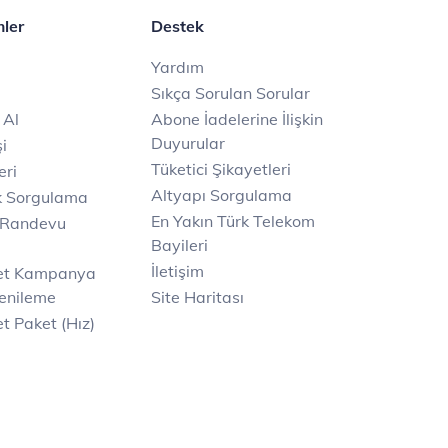
mler
Destek
Yardım
Sıkça Sorulan Sorular
 Al
Abone İadelerine İlişkin
Duyurular
i
Tüketici Şikayetleri
eri
Altyapı Sorgulama
k Sorgulama
En Yakın Türk Telekom
 Randevu
Bayileri
İletişim
net Kampanya
enileme
Site Haritası
t Paket (Hız)