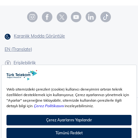
Karanlık Modda Görüntüle
EN (Translate)
Erişilebilirlik
İşaret Dili Çevirisi
Gizlilik - Güvenlik ve KVKK
Çerez Ayarları