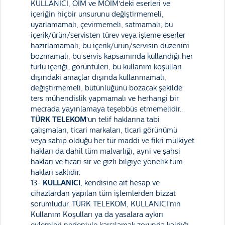
KULLANICI, OİM ve MOİM’deki eserleri ve
içeriğin hiçbir unsurunu değiştirmemeli,
uyarlamamalı, çevirmemeli, satmamalı; bu
içerik/ürün/servisten türev veya işleme eserler
hazırlamamalı, bu içerik/ürün/servisin düzenini
bozmamalı, bu servis kapsamında kullandığı her
türlü içeriği, görüntüleri, bu kullanım koşulları
dışındaki amaçlar dışında kullanmamalı,
değiştirmemeli, bütünlüğünü bozacak şekilde
ters mühendislik yapmamalı ve herhangi bir
mecrada yayınlamaya teşebbüs etmemelidir..
TÜRK TELEKOM
’un telif haklarına tabi
çalışmaları, ticari markaları, ticari görünümü
veya sahip olduğu her tür maddi ve fikri mülkiyet
hakları da dahil tüm malvarlığı, ayni ve şahsi
hakları ve ticari sır ve gizli bilgiye yönelik tüm
hakları saklıdır.
13-
KULLANICI
, kendisine ait hesap ve
cihazlardan yapılan tüm işlemlerden bizzat
sorumludur. TÜRK TELEKOM, KULLANICI’nın
Kullanım Koşulları ya da yasalara aykırı