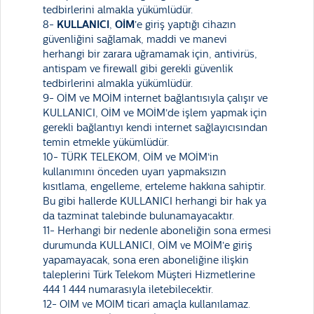
tedbirlerini almakla yükümlüdür.
8-
KULLANICI
,
OİM
’e giriş yaptığı cihazın
güvenliğini sağlamak, maddi ve manevi
herhangi bir zarara uğramamak için, antivirüs,
antispam ve firewall gibi gerekli güvenlik
tedbirlerini almakla yükümlüdür.
9- OİM ve MOİM internet bağlantısıyla çalışır ve
KULLANICI, OİM ve MOİM’de işlem yapmak için
gerekli bağlantıyı kendi internet sağlayıcısından
temin etmekle yükümlüdür.
10- TÜRK TELEKOM, OİM ve MOİM’in
kullanımını önceden uyarı yapmaksızın
kısıtlama, engelleme, erteleme hakkına sahiptir.
Bu gibi hallerde KULLANICI herhangi bir hak ya
da tazminat talebinde bulunamayacaktır.
11- Herhangi bir nedenle aboneliğin sona ermesi
durumunda KULLANICI, OİM ve MOİM’e giriş
yapamayacak, sona eren aboneliğine ilişkin
taleplerini Türk Telekom Müşteri Hizmetlerine
444 1 444 numarasıyla iletebilecektir.
12- OIM ve MOIM ticari amaçla kullanılamaz.