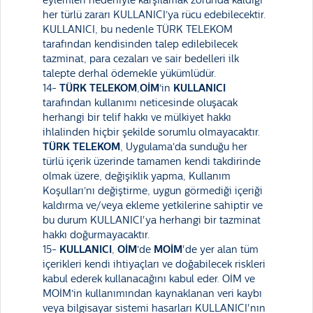
eylemleri nedeniyle karşılamak zorunda kaldığı
her türlü zararı KULLANICI’ya rücu edebilecektir.
KULLANICI, bu nedenle TÜRK TELEKOM
tarafından kendisinden talep edilebilecek
tazminat, para cezaları ve sair bedelleri ilk
talepte derhal ödemekle yükümlüdür.
14-
TÜRK TELEKOM
,
OİM
’in
KULLANICI
tarafından kullanımı neticesinde oluşacak
herhangi bir telif hakkı ve mülkiyet hakkı
ihlalinden hiçbir şekilde sorumlu olmayacaktır.
TÜRK TELEKOM
, Uygulama’da sunduğu her
türlü içerik üzerinde tamamen kendi takdirinde
olmak üzere, değişiklik yapma, Kullanım
Koşulları’nı değiştirme, uygun görmediği içeriği
kaldırma ve/veya ekleme yetkilerine sahiptir ve
bu durum KULLANICI'ya herhangi bir tazminat
hakkı doğurmayacaktır.
15-
KULLANICI
,
OİM
’de
MOİM
'de yer alan tüm
içerikleri kendi ihtiyaçları ve doğabilecek riskleri
kabul ederek kullanacağını kabul eder. OİM ve
MOİM’in kullanımından kaynaklanan veri kaybı
veya bilgisayar sistemi hasarları KULLANICI'nın