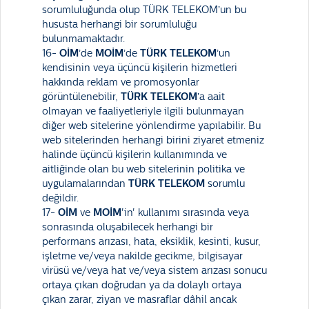
sorumluluğunda olup TÜRK TELEKOM’un bu
hususta herhangi bir sorumluluğu
bulunmamaktadır.
16-
OİM
’de
MOİM
’de
TÜRK TELEKOM
’un
kendisinin veya üçüncü kişilerin hizmetleri
hakkında reklam ve promosyonlar
görüntülenebilir,
TÜRK TELEKOM
’a aait
olmayan ve faaliyetleriyle ilgili bulunmayan
diğer web sitelerine yönlendirme yapılabilir. Bu
web sitelerinden herhangi birini ziyaret etmeniz
halinde üçüncü kişilerin kullanımında ve
aitliğinde olan bu web sitelerinin politika ve
uygulamalarından
TÜRK TELEKOM
sorumlu
değildir.
17-
OİM
ve
MOİM
'in' kullanımı sırasında veya
sonrasında oluşabilecek herhangi bir
performans arızası, hata, eksiklik, kesinti, kusur,
işletme ve/veya nakilde gecikme, bilgisayar
virüsü ve/veya hat ve/veya sistem arızası sonucu
ortaya çıkan doğrudan ya da dolaylı ortaya
çıkan zarar, ziyan ve masraflar dâhil ancak