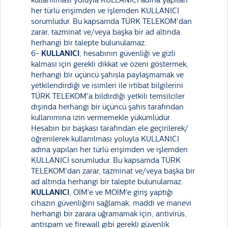
kullanılması yoluyla KULLANICI adına yapılan
her türlü erişimden ve işlemden KULLANICI
sorumludur. Bu kapsamda TÜRK TELEKOM'dan
zarar, tazminat ve/veya başka bir ad altında
herhangi bir talepte bulunulamaz.
6-
KULLANICI
, hesabının güvenliği ve gizli
kalması için gerekli dikkat ve özeni göstermek,
herhangi bir üçüncü şahısla paylaşmamak ve
yetkilendirdiği ve isimleri ile irtibat bilgilerini
TÜRK TELEKOM'a bildirdiği yetkili temsilciler
dışında herhangi bir üçüncü şahıs tarafından
kullanımına izin vermemekle yükümlüdür.
Hesabın bir başkası tarafından ele geçirilerek/
öğrenilerek kullanılması yoluyla KULLANICI
adına yapılan her türlü erişimden ve işlemden
KULLANICI sorumludur. Bu kapsamda TÜRK
TELEKOM'dan zarar, tazminat ve/veya başka bir
ad altında herhangi bir talepte bulunulamaz.
KULLANICI
, OİM’e ve MOİM’e giriş yaptığı
cihazın güvenliğini sağlamak, maddi ve manevi
herhangi bir zarara uğramamak için, antivirüs,
antispam ve firewall gibi gerekli güvenlik