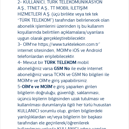
2- KULLANICI, TÜRK TELEKOMÜNİKASYON
A.Ş., TTNET A.Ş., TT MOBİL İLETİŞİM
HİZMETLERİ A.Ş. (üçü birlikte veya tek tek
“TÜRK TELEKOM”) tarafından belirlenecek olan
abonelik işlemlerini üzerinden iş bu kullanım
koşullarında belirtilen açıklamalara/uyarılara
uygun olarak gerçekleştirebilecektir.
3- OİM’ne https://www.turktelekom.com.tr”
internet sitesinden, MOIM’e iOS ve Android
telefonlardan erişilebilecektir.
4- Mevcut bir
TÜRK TELEKOM
mobil
aboneliğiniz varsa
GSM No
ile evde internet
aboneliğiniz varsa TCKN ve GSM No bilgileri ile
MOİM’e ve OİM’e giriş yapabilirsiniz.
5-
OİM'e ve MOİM
'e giriş yaparken girilen
bilgilerin doğruluğu, güvenliği, saklanması,
üçüncü kişilerin bilgisinden uzak tutulması ve
kullanılması durumlarıyla ilgili her türlü husustan
KULLANICI sorumlu olup, girilen bilgilerdeki
yanlışlıklardan ve/veya bilgilerin bir başkası
tarafından ele geçirilerek/öğrenilerek