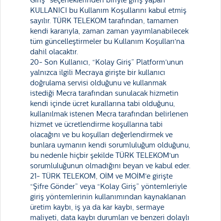
Giriş” seçeneklerinden biriyle giriş yapan
KULLANICI bu Kullanım Koşullarını kabul etmiş
sayılır. TÜRK TELEKOM tarafından, tamamen
kendi kararıyla, zaman zaman yayımlanabilecek
tüm güncelleştirmeler bu Kullanım Koşulları’na
dahil olacaktır.
20- Son Kullanıcı, “Kolay Giriş” Platform’unun
yalnızca ilgili Mecraya girişte bir kullanıcı
doğrulama servisi olduğunu ve kullanmak
istediği Mecra tarafından sunulacak hizmetin
kendi içinde ücret kurallarına tabi olduğunu,
kullanılmak istenen Mecra tarafından belirlenen
hizmet ve ücretlendirme koşullarına tabi
olacağını ve bu koşulları değerlendirmek ve
bunlara uymanın kendi sorumluluğum olduğunu,
bu nedenle hiçbir şekilde TÜRK TELEKOM’un
sorumluluğunun olmadığını beyan ve kabul eder.
21- TÜRK TELEKOM, OİM ve MOİM’e girişte
“Şifre Gönder” veya “Kolay Giriş” yöntemleriyle
giriş yöntemlerinin kullanımından kaynaklanan
üretim kaybı, iş ya da kar kaybı, sermaye
maliyeti, data kaybı durumları ve benzeri dolaylı