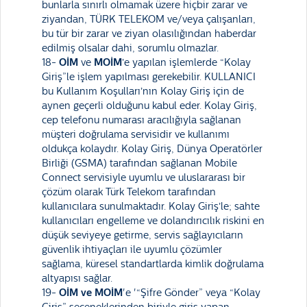
bunlarla sınırlı olmamak üzere hiçbir zarar ve
ziyandan, TÜRK TELEKOM ve/veya çalışanları,
bu tür bir zarar ve ziyan olasılığından haberdar
edilmiş olsalar dahi, sorumlu olmazlar.
18-
OİM
ve
MOİM
’e yapılan işlemlerde “Kolay
Giriş”le işlem yapılması gerekebilir. KULLANICI
bu Kullanım Koşulları’nın Kolay Giriş için de
aynen geçerli olduğunu kabul eder. Kolay Giriş,
cep telefonu numarası aracılığıyla sağlanan
müşteri doğrulama servisidir ve kullanımı
oldukça kolaydır. Kolay Giriş, Dünya Operatörler
Birliği (GSMA) tarafından sağlanan Mobile
Connect servisiyle uyumlu ve uluslararası bir
çözüm olarak Türk Telekom tarafından
kullanıcılara sunulmaktadır. Kolay Giriş’le; sahte
kullanıcıları engelleme ve dolandırıcılık riskini en
düşük seviyeye getirme, servis sağlayıcıların
güvenlik ihtiyaçları ile uyumlu çözümler
sağlama, küresel standartlarda kimlik doğrulama
altyapısı sağlar.
19-
OİM ve MOİM
'e '“Şifre Gönder” veya “Kolay